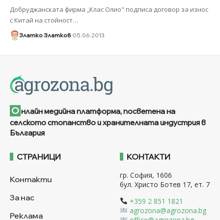
Добруджанската фирма „Клас Олио" подписа договор за износ
с Китай на стойност
…
Златко Златков
05.06.2013
О
нлайн медийна платформа, посветена на
селското стопанство и хранителната индустрия в
България
СТРАНИЦИ
КОНТАКТИ
гр. София, 1606
Контакти
бул. Христо Ботев 17, ет. 7
За нас
+359 2 851 1821
agrozona@agrozona.bg
Реклама
office@agrozona.bg