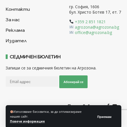
гр. София, 1606
Контакти
бул. Христо Ботев 17, ет. 7
За нас
+359 2 851 1821
agrozona@agrozona.bg
Реклама
office@agrozona.bg
Издател
СЕДМИЧЕН БЮЛЕТИН
Запиши се за седмичния бюлетин на Агрозона.
Абонирай се
Последвайте ни
Използваме бисквитки, за да оптимизираме
нашия сайт.
Приемам
Общи условия
Политика за използване на “Бисквитки”
Повече информация