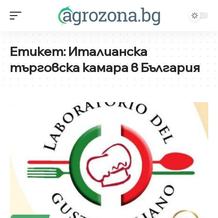
Етикет:
Италианска
търговска камара в България