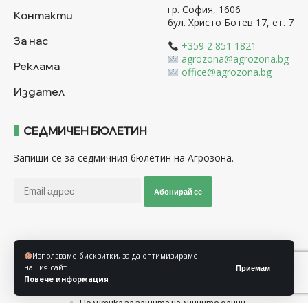
гр. София, 1606
Контакти
бул. Христо Ботев 17, ет. 7
За нас
+359 2 851 1821
agrozona@agrozona.bg
Реклама
office@agrozona.bg
Издател
СЕДМИЧЕН БЮЛЕТИН
Запиши се за седмичния бюлетин на Агрозона.
Абонирай се
Последвайте ни
Използваме бисквитки, за да оптимизираме
нашия сайт.
Приемам
Повече информация
Общи условия
Политика за използване на “Бисквитки”
Политика за защита на личните данни