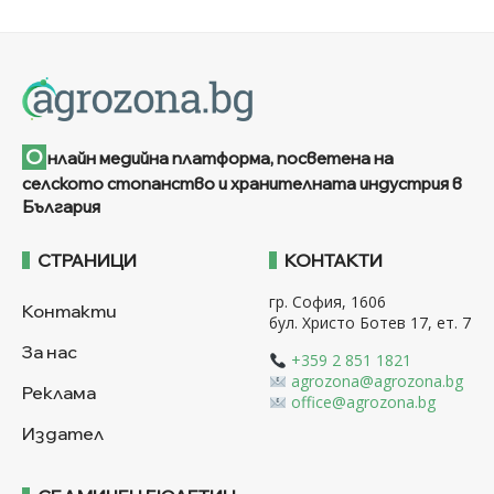
О
нлайн медийна платформа, посветена на
селското стопанство и хранителната индустрия в
България
СТРАНИЦИ
КОНТАКТИ
гр. София, 1606
Контакти
бул. Христо Ботев 17, ет. 7
За нас
+359 2 851 1821
agrozona@agrozona.bg
Реклама
office@agrozona.bg
Издател