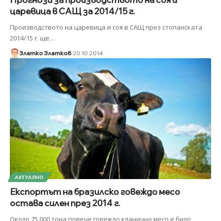
царевица в САЩ за 2014/15 г.
Производството на царевица и соя в САЩ през стопанската
2014/15 г. ще
…
Златко Златков
20.10.2014
АКТУАЛНО
Експортът на бразилско говеждо месо
остава силен през 2014 г.
Около 75 000 тона повече говеждо кланично месо е било