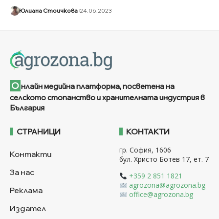
Юлиана Стоичкова
24.06.2023
О
нлайн медийна платформа, посветена на
селското стопанство и хранителната индустрия в
България
СТРАНИЦИ
КОНТАКТИ
гр. София, 1606
Контакти
бул. Христо Ботев 17, ет. 7
За нас
+359 2 851 1821
agrozona@agrozona.bg
Реклама
office@agrozona.bg
Издател