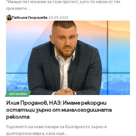
"Имаше пет искания за този протест, като по някои от тях
сроковете
…
Павлина Георгиева
23.09.2023
АКТУАЛНО
Илия Проданов, НАЗ: Имаме рекордни
остатъци зърно от миналогодишната
реколта
Търсенето на нови пазари за българското зърно е
дългосрочна мярка, каза още
…