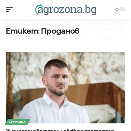
Етикет:
Проданов
АКТУАЛНО
Зърнопроизводители обявиха протестна