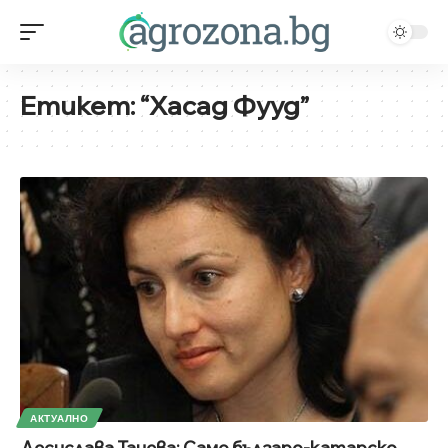
Етикет:
“Хасад Фууд”
АКТУАЛНО
Десислава Танева: Само българо-катарско