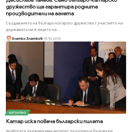
дружество ще гарантира родните
производители на агнета
Създаването на българо-катарско дружество с участието на
държавата ни в лицето на
…
Златко Златков
10.10.2013
АКТУАЛНО
Катар иска повече български пилета
Арабската държава има интерес да купува и български