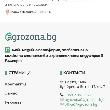
агнета, сирене и кашкавал
…
Златко Златков
18.05.2012
О
нлайн медийна платформа, посветена на
селското стопанство и хранителната индустрия в
България
СТРАНИЦИ
КОНТАКТИ
гр. София, 1606
Контакти
бул. Христо Ботев 17, ет. 7
За нас
+359 2 851 1821
agrozona@agrozona.bg
Реклама
office@agrozona.bg