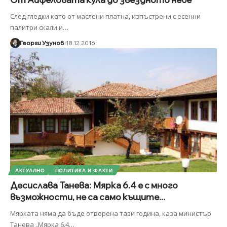
След гледки като от маслени платна, изпъстрени с есенни
палитри скали и
…
Георги Узунов
18.12.2016
АКТУАЛНО
ПОЛИТИКА И ФАКТИ
Десислава Танева: Мярка 6.4 е с много
възможности, не са само къщите...
Мярката няма да бъде отворена тази година, каза министър
Танева „Мярка 6.4
…