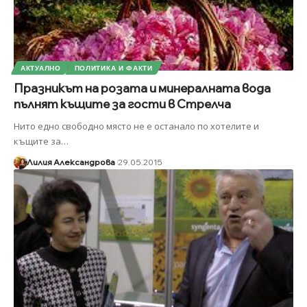
АКТУАЛНО
ПОЛИТИКА И ФАКТИ
Празникът на розата и минералната вода
пълнят къщите за гости в Стрелча
Нито едно свободно място не е останало по хотелите и
къщите за
…
Лилия Александрова
29.05.2015