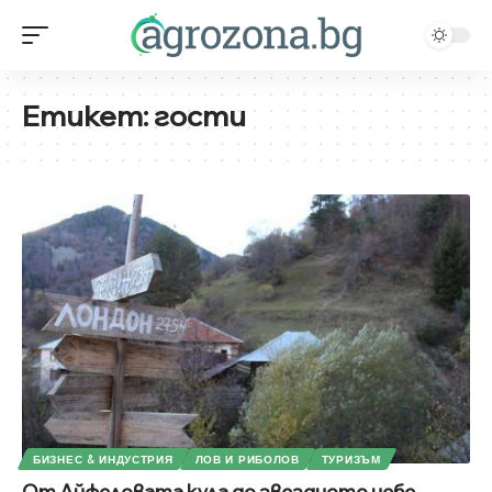
Етикет:
гости
БИЗНЕС & ИНДУСТРИЯ
ЛОВ И РИБОЛОВ
ТУРИЗЪМ
От Айфеловата кула до звездното небе