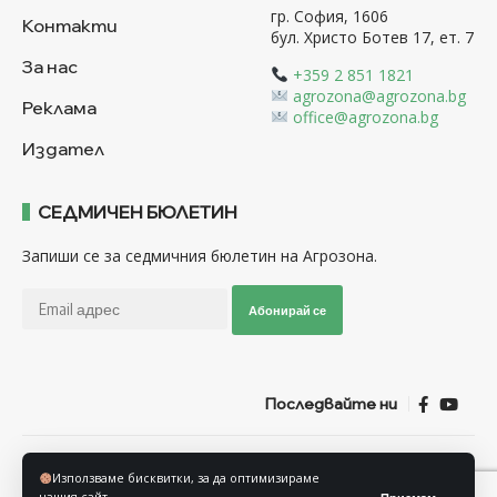
гр. София, 1606
Контакти
бул. Христо Ботев 17, ет. 7
За нас
+359 2 851 1821
agrozona@agrozona.bg
Реклама
office@agrozona.bg
Издател
СЕДМИЧЕН БЮЛЕТИН
Запиши се за седмичния бюлетин на Агрозона.
Абонирай се
Последвайте ни
Общи условия
Политика за използване на “Бисквитки”
Използваме бисквитки, за да оптимизираме
Политика за защита на личните данни