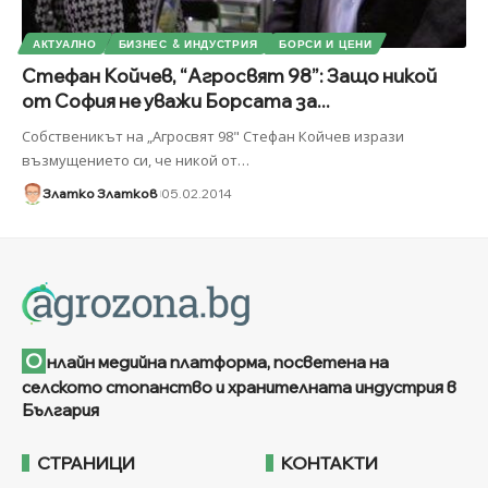
АКТУАЛНО
БИЗНЕС & ИНДУСТРИЯ
БОРСИ И ЦЕНИ
Стефан Койчев, “Агросвят 98”: Защо никой
от София не уважи Борсата за...
Собственикът на „Агросвят 98" Стефан Койчев изрази
възмущението си, че никой от
…
Златко Златков
05.02.2014
О
нлайн медийна платформа, посветена на
селското стопанство и хранителната индустрия в
България
СТРАНИЦИ
КОНТАКТИ