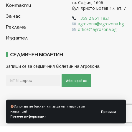
гр. София, 1606
Контакти
бул. Христо Ботев 17, ет. 7
За нас
+359 2 851 1821
agrozona@agrozona.bg
Реклама
office@agrozona.bg
Издател
СЕДМИЧЕН БЮЛЕТИН
Запиши се за седмичния бюлетин на Агрозона.
Абонирай се
Последвайте ни
Използваме бисквитки, за да оптимизираме
нашия сайт.
Приемам
Повече информация
Общи условия
Политика за използване на “Бисквитки”
Политика за защита на личните данни