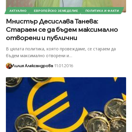
АКТУАЛНО
ЕВРОПЕЙСКО ЗЕМЕДЕЛИЕ
ПОЛИТИКА И ФАКТИ
Мнистър Десислава Танева:
Стараем се да бъдем максимално
отворени и публични
В цялата политика, която провеждаме, се стараем да
бъдем максимално отворени и
…
Лилия Александрова
11.01.2016