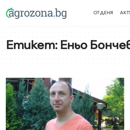
ОТ ДЕНЯ
АКТ
Етикет:
Еньо Бонче