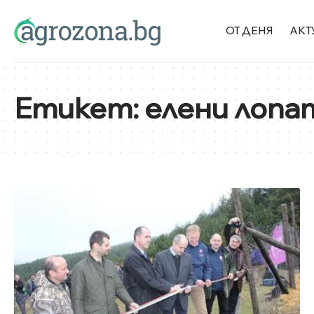
ОТ ДЕНЯ
АКТ
Етикет:
елени лопа