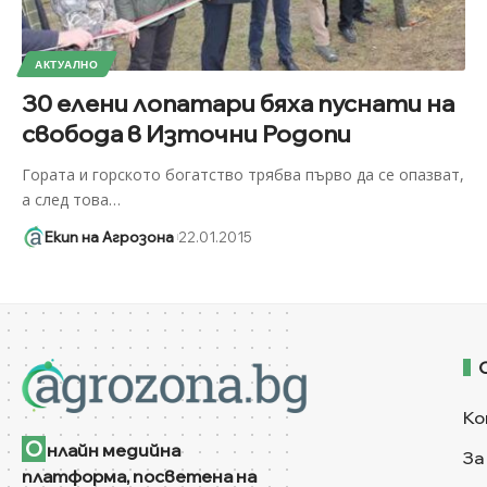
АКТУАЛНО
30 елени лопатари бяха пуснати на
свобода в Източни Родопи
Гората и горското богатство трябва първо да се опазват,
а след това
…
Екип на Агрозона
22.01.2015
Ко
О
нлайн медийна
За
платформа, посветена на