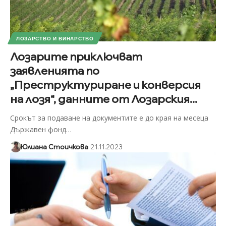
ЛОЗАРСТВО И ВИНАРСТВО
Лозарите приключват
заявленията по
„Преструктуриране и конверсия
на лозя“, данните от Лозарския...
Срокът за подаване на документите е до края на месеца
Държавен фонд
…
Юлиана Стоичкова
21.11.2023