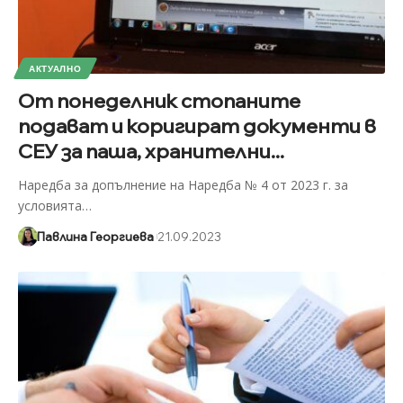
АКТУАЛНО
От понеделник стопаните
подават и коригират документи в
СЕУ за паша, хранителни...
Наредба за допълнение на Наредба № 4 от 2023 г. за
условията
…
Павлина Георгиева
21.09.2023