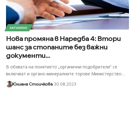
АКТУАЛНО
Нова промяна в Наредба 4: Втори
шанс за стопаните без важни
документи...
В обхвата на понятието „органични подобрители“ се
включват и органо-минералните торове Министерство
…
Юлиана Стоичкова
30.08.2023