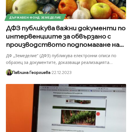
ДЪРЖАВЕН ФОНД ЗЕМЕДЕЛИЕ
ДФЗ публикува важни документи по
интервенциите за обвързано с
производството подпомагане на...
ДФ „Земеделие“ (ДФЗ) публикува електронни описи по
образец за документите, доказващи реализацията
…
Павлина Георгиева
22.12.2023