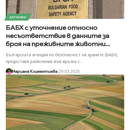
АКТУАЛНО
БАБХ с уточнение относно
несъответствие в данните за
броя на преживните животни...
Българската агенция по безопасност на храните (БАБХ)
предоставя разяснение във връзка с
…
Мариана Климентиева
29.03.2025