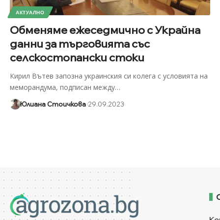
АКТУАЛНО
Обменяме ежеседмично с Украйна
данни за търговията със
селскостопански стоки
Кирил Вътев запозна украинския си колега с условията на
меморандума, подписан между
…
Юлиана Стоичкова
29.09.2023
Ко