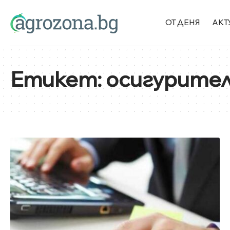
ОТ ДЕНЯ
АКТ
Етикет:
осигурител