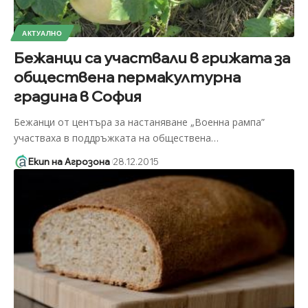
АКТУАЛНО
Бежанци са участвали в грижата за
обществена пермакултурна
градина в София
Бежанци от центъра за настаняване „Военна рампа”
участваха в поддръжката на обществена
…
Екип на Агрозона
28.12.2015