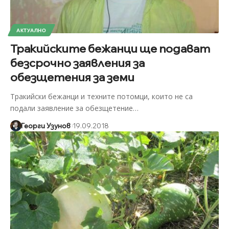
АКТУАЛНО
Тракийските бежанци ще подават
безсрочно заявления за
обезщетения за земи
Тракийски бежанци и техните потомци, които не са
подали заявление за обезщетение
…
Георги Узунов
19.09.2018