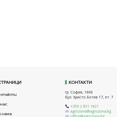
СТРАНИЦИ
КОНТАКТИ
гр. София, 1606
нтакти
бул. Христо Ботев 17, ет. 7
 нас
+359 2 851 1821
agrozona@agrozona.bg
клама
office@agrozona.bg