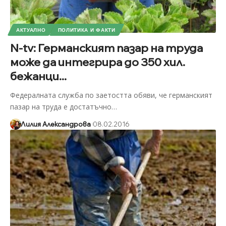
АКТУАЛНО
ПОЛИТИКА И ФАКТИ
N-tv: Германският пазар на труда
може да интегрира до 350 хил.
бежанци...
Федералната служба по заетостта обяви, че германският
пазар на труда е достатъчно
…
Лилия Александрова
08.02.2016