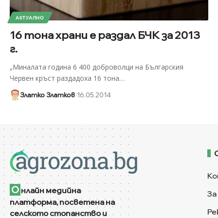
АКТУАЛНО
16 тона храни е раздал БЧК за 2013
г.
„Миналата година 6 400 доброволци на Българския
Червен кръст раздадоха 16 тона
…
Златко Златков
16.05.2014
Ко
О
нлайн медийна
За
платформа, посветена на
Ре
селското стопанство и