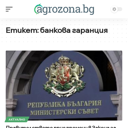
Етикет:
банкова гаранция
АКТУАЛНО
Правителството прие промени в Закона за