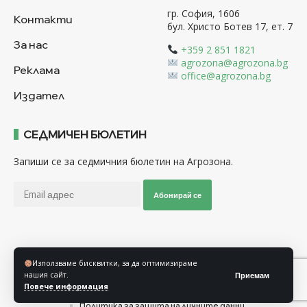
гр. София, 1606
Контакти
бул. Христо Ботев 17, ет. 7
За нас
+359 2 851 1821
agrozona@agrozona.bg
Реклама
office@agrozona.bg
Издател
СЕДМИЧЕН БЮЛЕТИН
Запиши се за седмичния бюлетин на Агрозона.
Абонирай се
Последвайте ни
Използваме бисквитки, за да оптимизираме
нашия сайт.
Приемам
Повече информация
Общи условия
Политика за използване на “Бисквитки”
Политика за защита на личните данни