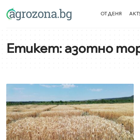
ОТ ДЕНЯ
АКТ
Етикет:
азотно то