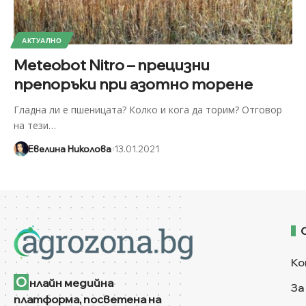
АКТУАЛНО
Meteobot Nitro – прецизни
препоръки при азотно торене
Гладна ли е пшеницата? Колко и кога да торим? Отговор
на тези
…
Евелина Николова
13.01.2021
Ко
О
нлайн медийна
За
платформа, посветена на