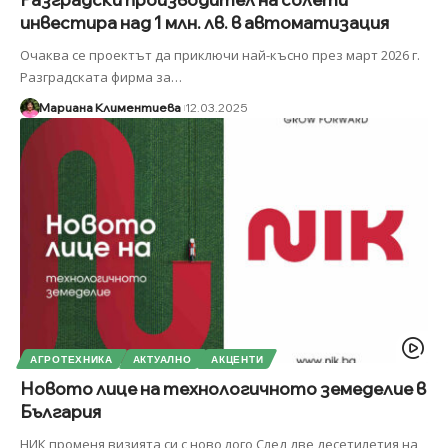
инвестира над 1 млн. лв. в автоматизация
Очаква се проектът да приключи най-късно през март 2026 г.
Разградската фирма за
…
Мариана Климентиева
12.03.2025
АГРОТЕХНИКА
АКТУАЛНО
АКЦЕНТИ
Новото лице на технологичното земеделие в
България
НИК променя визията си с ново лого След две десетилетия на