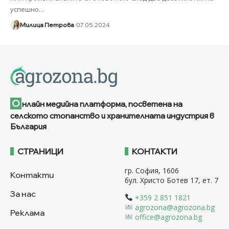
успешно
…
Милица Петрова
07.05.2024
О
нлайн медийна платформа, посветена на
селското стопанство и хранителната индустрия в
България
СТРАНИЦИ
КОНТАКТИ
гр. София, 1606
Контакти
бул. Христо Ботев 17, ет. 7
За нас
+359 2 851 1821
agrozona@agrozona.bg
Реклама
office@agrozona.bg