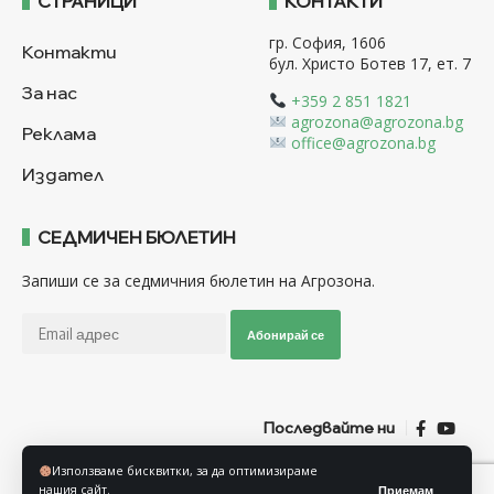
СТРАНИЦИ
КОНТАКТИ
гр. София, 1606
Контакти
бул. Христо Ботев 17, ет. 7
За нас
+359 2 851 1821
agrozona@agrozona.bg
Реклама
office@agrozona.bg
Издател
СЕДМИЧЕН БЮЛЕТИН
Запиши се за седмичния бюлетин на Агрозона.
Абонирай се
Последвайте ни
Използваме бисквитки, за да оптимизираме
Общи условия
Политика за използване на “Бисквитки”
нашия сайт.
Приемам