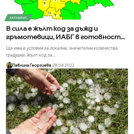
АКТУАЛНО
В сила е жълт код за дъжд и
гръмотевици, ИАБГ в готовност...
Ще има и условия за локални, значителни количества
градушки. Жълт код за
…
Павлина Георгиева
28.04.2022