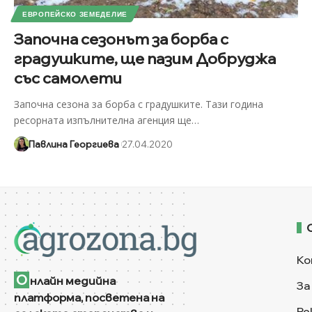
ЕВРОПЕЙСКО ЗЕМЕДЕЛИЕ
Започна сезонът за борба с
градушките, ще пазим Добруджа
със самолети
Започна сезона за борба с градушките. Тази година
ресорната изпълнителна агенция ще
…
Павлина Георгиева
27.04.2020
Ко
О
нлайн медийна
За
платформа, посветена на
Ре