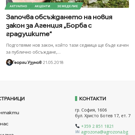
АКТУАЛНО
АКЦЕНТИ
ЗЕМЕДЕЛИЕ
Започва обсъждането на новия
закон за Агенция „Борба с
градушките“
Подготвяме нов закон, който тази седмица ще бъде качен
за публично обсъждане,
…
Георги Узунов
21.05.2018
СТРАНИЦИ
КОНТАКТИ
гр. София, 1606
нтакти
бул. Христо Ботев 17, ет. 7
 нас
+359 2 851 1821
agrozona@agrozona.bg
клама