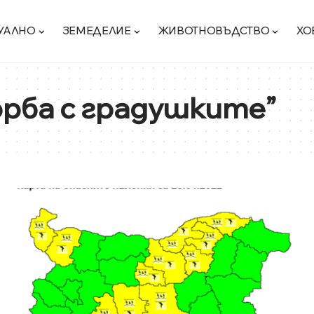
УАЛНО
ЗЕМЕДЕЛИЕ
ЖИВОТНОВЪДСТВО
ХО
орба с градушките”