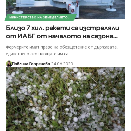
МИНИСТЕРСТВО НА ЗЕМЕДЕЛИЕТО,...
Близо 7 хил. ракети са изстреляли
от ИАБГ от началото на сезона...
Фермерите имат право на обезщетение от държавата,
единствено ако площите им са
…
Павлина Георгиева
24.06.2020