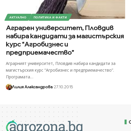
АКТУАЛНО
ПОЛИТИКА И ФАКТИ
Аграрен университет, Пловдив
набира кандидати за магистърския
курс “Агробизнес и
предприемачество”
Аграрният университет, Пловдив набира кандидати за
магистърския курс “Агробизнес и предприемачество”.
Програмата
…
Лилия Александрова
27.10.2015