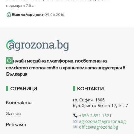
подмярка 7.6
…
Екип на Агрозона
09.06.2016
О
нлайн медийна платформа, посветена на
селското стопанство и хранителната индустрия в
България
СТРАНИЦИ
КОНТАКТИ
гр. София, 1606
Контакти
бул. Христо Ботев 17, ет. 7
За нас
+359 2 851 1821
agrozona@agrozona.bg
Реклама
office@agrozona.bg