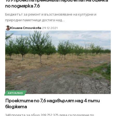
по подмярка 7.6
Бюджетът за ремонт и възстановяване на културни и
природни паметници достига над
…
Юлиана Стоичкова
29.12.2021
АКТУАЛНО
Проектите по 7,6 надхвърлят над 4 пъти
бюджета
348 проекта за общо 209 752 375 лева са подадени по