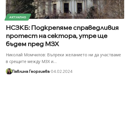
АКТУАЛНО
НСЗКБ: Подкрепяме справедливия
протест на сектора, утре ще
бъдем пред МЗХ
Николай Момчилов: Въпреки желанието ни да участваме
в срещите между МЗХ и
…
Павлина Георгиева
04.02.2024