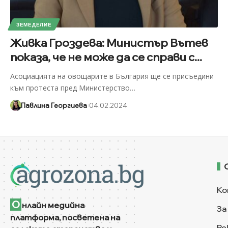
ЗЕМЕДЕЛИЕ
Живка Гроздева: Министър Вътев
показа, че не може да се справи с...
Асоциацията на овощарите в България ще се присъедини
към протеста пред Министерство
…
Павлина Георгиева
04.02.2024
Ко
О
нлайн медийна
За
платформа, посветена на
Ре