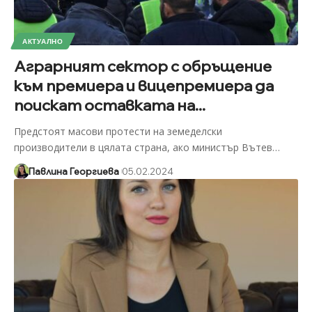
АКТУАЛНО
Аграрният сектор с обръщение
към премиера и вицепремиера да
поискат оставката на...
Предстоят масови протести на земеделски
производители в цялата страна, ако министър Вътев
…
Павлина Георгиева
05.02.2024