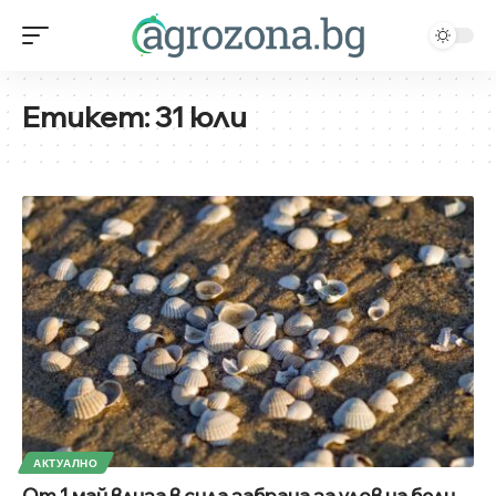
Етикет:
31 юли
АКТУАЛНО
От 1 май влиза в сила забрана за улов на бели