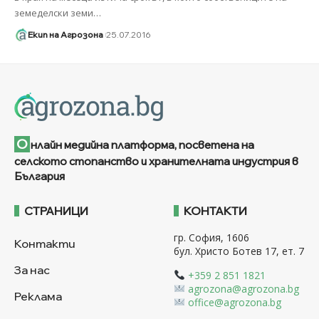
земеделски земи
…
Екип на Агрозона
25.07.2016
О
нлайн медийна платформа, посветена на
селското стопанство и хранителната индустрия в
България
СТРАНИЦИ
КОНТАКТИ
гр. София, 1606
Контакти
бул. Христо Ботев 17, ет. 7
За нас
+359 2 851 1821
agrozona@agrozona.bg
Реклама
office@agrozona.bg