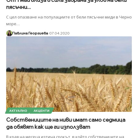
пясъчни...
С цел опазване на популациите от бели пясъчни миди в Черно
море
…
Павлина Георгиева
07.04.2020
АКТУАЛНО
АКЦЕНТИ
Собствениците на ниви имат само седмица
да обявят как ще ги използват
В края на месеца изтича срокът, в който собствениците на