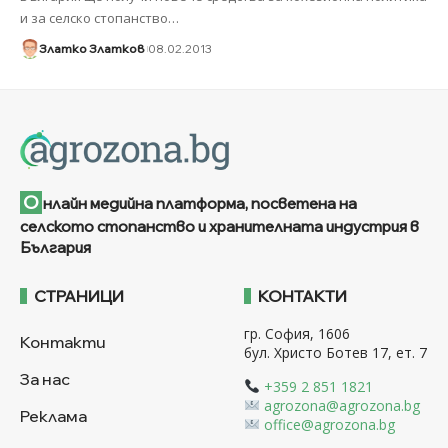
и за селско стопанство
…
Златко Златков
08.02.2013
О
нлайн медийна платформа, посветена на
селското стопанство и хранителната индустрия в
България
СТРАНИЦИ
КОНТАКТИ
гр. София, 1606
Контакти
бул. Христо Ботев 17, ет. 7
За нас
+359 2 851 1821
agrozona@agrozona.bg
Реклама
office@agrozona.bg