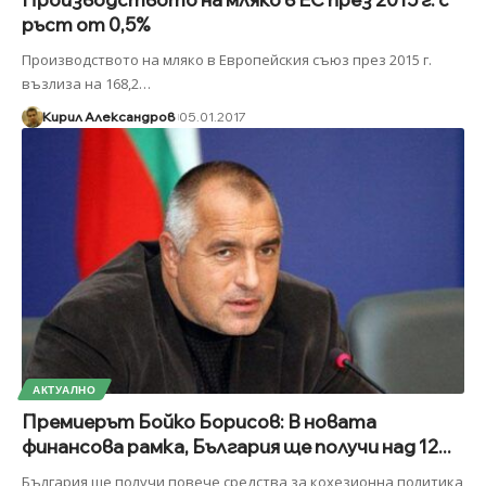
ръст от 0,5%
Производството на мляко в Европейския съюз през 2015 г.
възлиза на 168,2
…
Кирил Александров
05.01.2017
АКТУАЛНО
Премиерът Бойко Борисов: В новата
финансова рамка, България ще получи над 12...
България ще получи повече средства за кохезионна политика