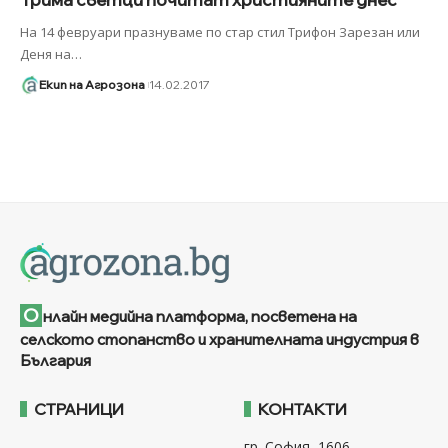
На 14 февруари празнуваме по стар стил Трифон Зарезан или
Деня на
…
Екип на Агрозона
14.02.2017
О
нлайн медийна платформа, посветена на
селското стопанство и хранителната индустрия в
България
СТРАНИЦИ
КОНТАКТИ
гр. София, 1606