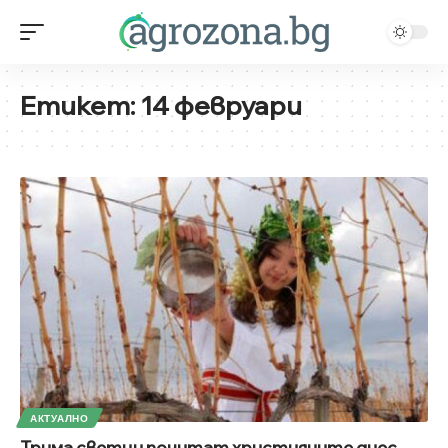
Етикет:
14 февруари
АКТУАЛНО
Трима светци почитат християните днес