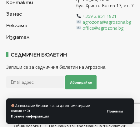
Контакти
бул. Христо Ботев 17, ет. 7
За нас
+359 2 851 1821
agrozona@agrozona.bg
Реклама
office@agrozona.bg
Издател
СЕДМИЧЕН БЮЛЕТИН
Запиши се за седмичния бюлетин на Агрозона.
Абонирай се
Използваме бисквитки, за да оптимизираме
Последвайте ни
нашия сайт.
Приемам
Повече информация
Общи условия
Политика за използване на “Бисквитки”
Политика за защита на личните данни