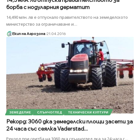
борба с нодуларния дерматит
14,490 млн. лв e отпуснало правителството на земеделското
министерство за ограничаване и
…
Екип на Агрозона
21.04.2016
ЗЕМЕДЕЛИЕ
СЛЪНЧОГЛЕД
ТЕХНИЧЕСКИ КУЛТУРИ
Рекорд: 3060 дка земеделски площи засети за
24 часа със сеялка Vaderstad...
Рекорд при сеитба на 3060 дка слънчоглед дка за 24 часа с
…