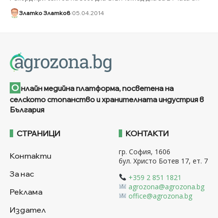
Златко Златков
05.04.2014
О
нлайн медийна платформа, посветена на
селското стопанство и хранителната индустрия в
България
СТРАНИЦИ
КОНТАКТИ
гр. София, 1606
Контакти
бул. Христо Ботев 17, ет. 7
За нас
+359 2 851 1821
agrozona@agrozona.bg
Реклама
office@agrozona.bg
Издател