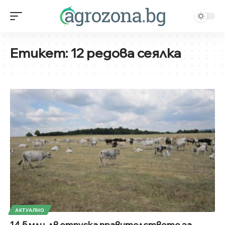
Етикет:
12 редова сеялка
АКТУАЛНО
14,5 млн. лв отпуска правителството за