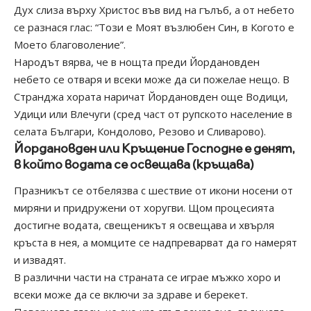
Дух слиза върху Христос във вид на гълъб, а от небето
се разнася глас: “Този е Моят възлюбен Син, в Когото е
Моето благоволение”.
Народът вярва, че в нощта преди Йордановден
небето се отваря и всеки може да си пожелае нещо. В
Странджа хората наричат Йордановден още Водици,
Удици или Влечуги (сред част от рупското население в
селата Българи, Кондолово, Резово и Сливарово).
Йордановден или Кръщение Господне е денят,
в който водата се освещава (кръщава)
Празникът се отбелязва с шествие от икони носени от
миряни и придружени от хоругви. Щом процесията
достигне водата, свещеникът я освещава и хвърля
кръста в нея, а момците се надпреварват да го намерят
и извадят.
В различни части на страната се играе мъжко хоро и
всеки може да се включи за здраве и берекет.