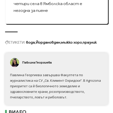
четири села в Ямболска област е
негодна за пиене
ЕТИКЕТИ:
вода
Йордановден
мъжко хоро
празник
Павлина Георгиева
Павлина Георгиева завършва Факултета по
журналистика на СУ „Св. Климент Охридски“. В Аgrozona
приоритет са й биологичното земеделие и
здравословните храни, розопроизводството,
пчеларството, ловът и риболовът.
ВИДЕО