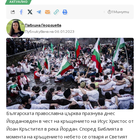
АКТУАЛНО
1 Минути
Павлина Георгиева
Публикувана на 06.01.2023
Българската православна църква празнува днес
Йордановден в чест на кръщението на Исус Христос от
Йоан Кръстител в река Йордан. Според Библията в
момента на кръщението небето се отваря и Светият