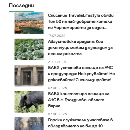
Последни
Списание Travel&Lifestyle обяви
Топ 50 на най-добрите хотели
по Черноморието за сезон...
17.07.2026
Августовска градина: Кои
зеленчуци можем да засадим за
есенна реколта
21.07.2026
БАБХ установи огнище на АЧС
и предупреди: Не купувайте! Не
докосвайте! Сигнализирайте!
07.08.2026
БАБХ констатира огнище на
АЧС в с. Гроздьово, област
Варна
07.08.2026
Горски служители участваха в
овладяването на близо 10