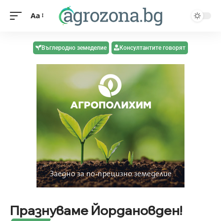
Aa
Въглеродно земеделие
Консултантите говорят
Празнуваме Йордановден!