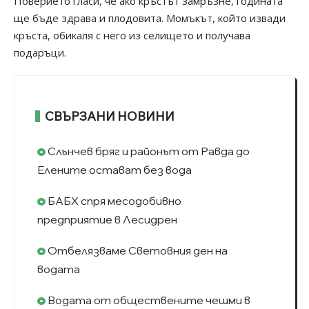
Поверието гласи, че ако кръстът замръзне, годината
ще бъде здрава и плодовита. Момъкът, който извади
кръста, обикаля с него из селището и получава
подаръци.
СВЪРЗАНИ НОВИНИ
Слънчев бряг и районът от Равда до
Елените остават без вода
БАБХ спря месодобивно
предприятие в Лесидрен
Отбелязваме Световния ден на
водата
Водата от обществените чешми в