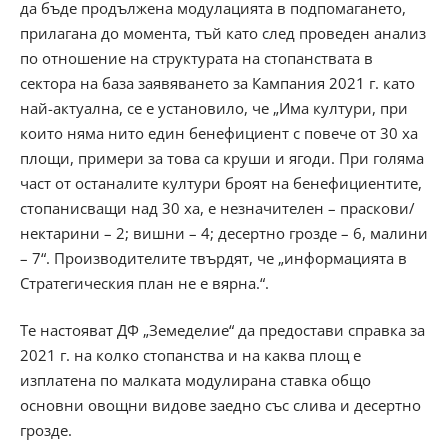
да бъде продължена модулацията в подпомагането,
прилагана до момента, тъй като след проведен анализ
по отношение на структурата на стопанствата в
сектора на база заявяването за Кампания 2021 г. като
най-актуална, се е установило, че „Има култури, при
които няма нито един бенефициент с повече от 30 ха
площи, примери за това са круши и ягоди. При голяма
част от останалите култури броят на бенефициентите,
стопанисващи над 30 ха, е незначителен – праскови/
нектарини – 2; вишни – 4; десертно грозде – 6, малини
– 7“. Производителите твърдят, че „информацията в
Стратегическия план не е вярна.“.
Те настояват ДФ „Земеделие“ да предостави справка за
2021 г. на колко стопанства и на каква площ е
изплатена по малката модулирана ставка общо
основни овощни видове заедно със слива и десертно
грозде.