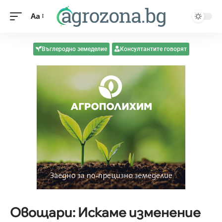
Aa
Въглеродно земеделие
Консултантите говорят
Овощари: Искаме изменение