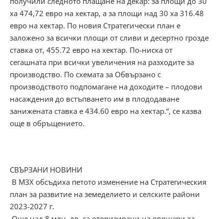
получили следното плащане на декар: за площи до 30
ха 474,72 евро на хектар, а за площи над 30 ха 316.48
евро на хектар. По новия Стратегически план е
заложено за всички площи от сливи и десертно грозде
ставка от, 455.72 евро на хектар. По-ниска от
сегашната при всички увеличения на разходите за
производство. По схемата за Обвързано с
производството подпомагане на доходите – плодови
насаждения до встъпването им в плододаване
занижената ставка е 434.60 евро на хектар.“, се казва
още в обръщението.
СВЪРЗАНИ НОВИНИ
В МЗХ обсъдиха петото изменение на Стратегическия
план за развитие на земеделието и селските райони
2023-2027 г.
Още над 8 млн. лв. са оторизирани на овощари за