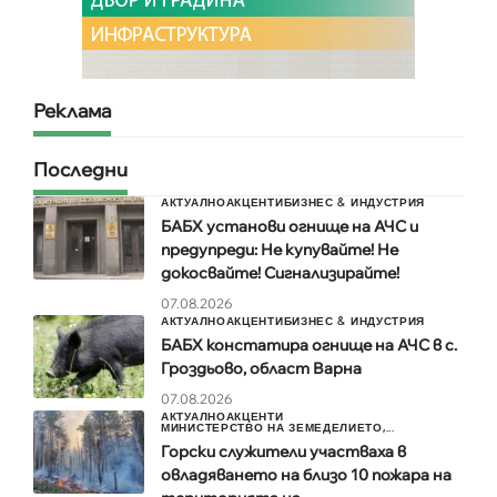
Реклама
Последни
АКТУАЛНО
АКЦЕНТИ
БИЗНЕС & ИНДУСТРИЯ
БАБХ установи огнище на АЧС и
предупреди: Не купувайте! Не
докосвайте! Сигнализирайте!
07.08.2026
АКТУАЛНО
АКЦЕНТИ
БИЗНЕС & ИНДУСТРИЯ
БАБХ констатира огнище на АЧС в с.
Гроздьово, област Варна
07.08.2026
АКТУАЛНО
АКЦЕНТИ
МИНИСТЕРСТВО НА ЗЕМЕДЕЛИЕТО,...
Горски служители участваха в
овладяването на близо 10 пожара на