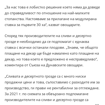
„За нас това е лобистко решение което няма да доведе
до справедливост по отношение на най-малките
стопанства. Настояваме за прилагане на модулирана
ставка за първите 30 ха“, казват овощарите.
Според тях производителите на сливи и десертно
грозде е необходимо да се подпомагат с еднаква
ставка с всички останали плодове. „Знаем, че общото
плащане на декар ще бъде намалено като плащане на
декар, но това което е предложено е несправедливо“,
коментира от Съюза на Дунавските овощари.
„Сливата и десертното грозде са с много ниски
продажни цени и това, съпоставимо с разходите им за
производство, ги прави не рентабилни за отглеждане.
За 2021 г. по схемата за обвързано подпомагане
производителите на сливи и десертно грозде са