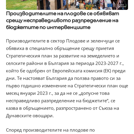
Производителите на плодове се обявяват
срещу несправедливото разпределение на
бюджетите по интервенциите
Производителите в сектор Плодове и зеленчуци се
обявиха в специално обръщение срещу приетия
Стратегическия план за развитие на земеделието и
селските райони в България за периода 2023-2027 г.,
който бе одобрен от Европейската комисия (ЕК) преди
дни. Те настояват България да ползва правото си за
първо годишно изменение на Стратегически план още
месец януари 2023 г., за да не се „допусне това
несправедливо разпределение на бюджетите“, се
казва в обръщението, разпространено от Съюза на
Дунавските овощари.
Според производителите на плодове по