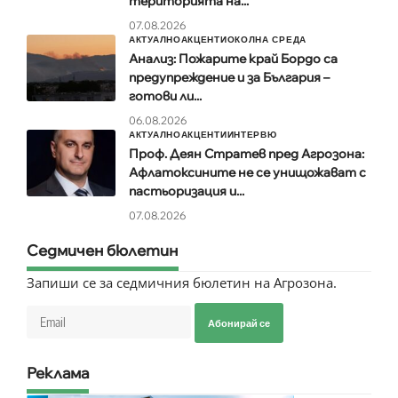
територията на...
07.08.2026
АКТУАЛНО
АКЦЕНТИ
ОКОЛНА СРЕДА
Анализ: Пожарите край Бордо са
предупреждение и за България –
готови ли...
06.08.2026
АКТУАЛНО
АКЦЕНТИ
ИНТЕРВЮ
Проф. Деян Стратев пред Агрозона:
Афлатоксините не се унищожават с
пастьоризация и...
07.08.2026
Седмичен бюлетин
Запиши се за седмичния бюлетин на Агрозона.
Абонирай се
Реклама