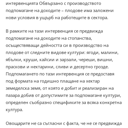
интервенцията Обвързано с производството
подпомагане на доходите – плодове има заложени
нови условия в ущърб на работещите в сектора.
В рамките на тази интервенция се предвижда
подпомагане на доходите на стопанства,
осъществяващи дейността си в производство на
плодове от следните видове култури: ягоди, малини,
ябълки, круши, кайсии и зарзали, череши, вишни,
праскови и нектарини, сливи и десертно грозде.
Подпомагането по тази интервенция се предоставя
под формата на годишно плащане на хектар
земеделска земя, от която е добит и реализиран на
пазара добив от допустимите за подпомагане култури,
определен съобразно спецификите за всяка конкретна
култура.
Овощарите не са съгласни с факта, че не се предвижда