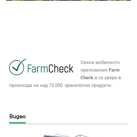
Свали мобилното
приложение
Farm
Check
и се увери в
произхода на над 75 000 хранителни продукти.
Видео