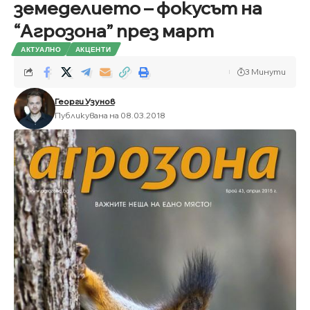
земеделието – фокусът на
“Агрозона” през март
АКТУАЛНО
АКЦЕНТИ
3 Минути
Георги Узунов
Публикувана на 08.03.2018