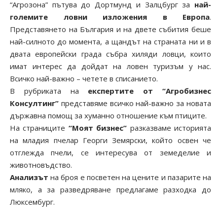
“Агрозона” пътува до Дортмунд и
Залцбург
за
най-
големите ловни изложения в Европа
.
Представянето на България и на двете събития беше
най-силното до момента, а щандът на страната ни и в
двата европейски града събра хиляди ловци, които
имат интерес да дойдат на ловен туризъм у нас.
Всичко най-важно – четете в списанието.
В рубриката на
експертите от “Агробизнес
Консултинг”
представяме всичко най-важно за новата
държавна помощ за хуманно отношение към птиците
.
На страниците
“Моят бизнес”
разказваме историята
на младия пчелар Георги Земярски, който освен че
отглежда пчели, се интересува от земеделие и
животновъдство.
Анализът
на броя е посветен на цените и пазарите на
мляко, а за разведряване предлагаме разходка до
Люксембург.