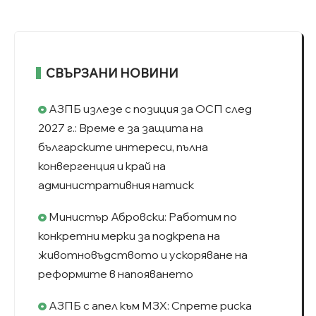
СВЪРЗАНИ НОВИНИ
АЗПБ излезе с позиция за ОСП след
2027 г.: Време е за защита на
българските интереси, пълна
конвергенция и край на
административния натиск
Министър Абровски: Работим по
конкретни мерки за подкрепа на
животновъдството и ускоряване на
реформите в напояването
АЗПБ с апел към МЗХ: Спрете риска