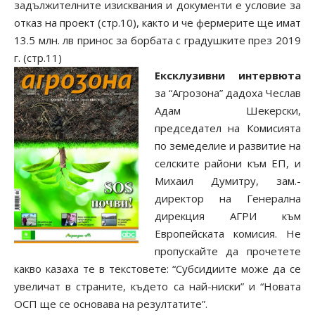
задължителните изисквания и документи е условие за
отказ на проект (стр.10), както и че фермерите ще имат
13.5 млн. лв принос за борбата с градушките през 2019
г. (стр.11)
Ексклузивни интервюта
за “Агрозона” дадоха Чеслав
Адам Шекерски,
председател на Комисията
по земеделие и развитие на
селските райони към ЕП, и
Михаил Думитру, зам.-
директор на Генерална
дирекция АГРИ към
Европейската комисия. Не
пропускайте да прочетете
какво казаха те в текстовете: “Субсидиите може да се
увеличат в страните, където са най-ниски” и “Новата
ОСП ще се основава на резултатите”.