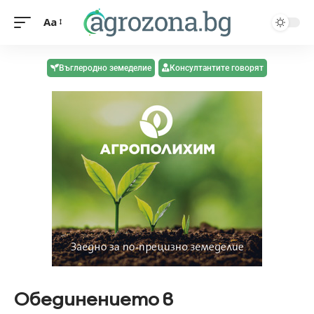
Aa
Въглеродно земеделие
Консултантите говорят
Обединението в