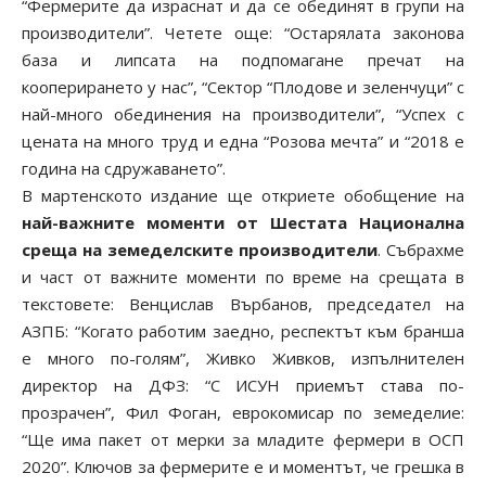
“Фермерите да израснат и да се обединят в групи на
производители”. Четете още: “Остарялата законова
база и липсата на подпомагане пречат на
кооперирането у нас”, “Сектор “Плодове и зеленчуци” с
най-много обединения на производители”, “Успех с
цената на много труд и една “Розова мечта” и “2018 е
година на сдружаването”.
В мартенското издание ще откриете обобщение на
най-важните моменти от Шестата Национална
среща на земеделските производители
. Събрахме
и част от важните моменти по време на срещата в
текстовете: Венцислав Върбанов, председател на
АЗПБ: “Когато работим заедно, респектът към бранша
е много по-голям”, Живко Живков, изпълнителен
директор на ДФЗ: “С ИСУН приемът става по-
прозрачен”, Фил Фоган, еврокомисар по земеделие:
“Ще има пакет от мерки за младите фермери в ОСП
2020”. Ключов за фермерите е и моментът, че грешка в