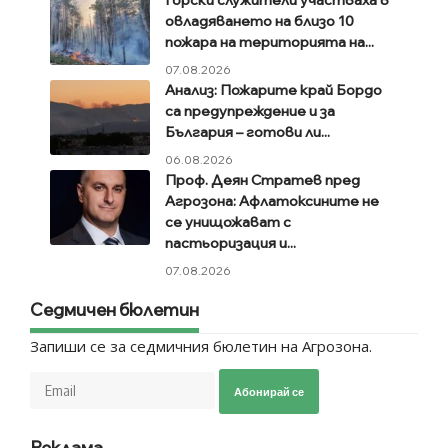
Горски служители участваха в
овладяването на близо 10
пожара на територията на...
07.08.2026
Анализ: Пожарите край Бордо
са предупреждение и за
България – готови ли...
06.08.2026
Проф. Деян Стратев пред
Агрозона: Афлатоксините не
се унищожават с
пастьоризация и...
07.08.2026
Седмичен бюлетин
Запиши се за седмичния бюлетин на Агрозона.
Абонирай се
Реклама