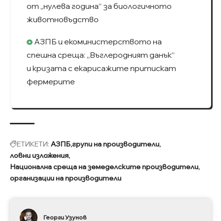
от „нулева година“ за биологичното
животновъдство
АЗПБ и екоминистерството на
спешна среща: „Въглеродният данък“
и кризата с екарисажите притискат
фермерите
ЕТИКЕТИ:
АЗПБ
групи на производители
ловни изложения
Национална среща на земеделските производители
организации на производители
Георги Узунов