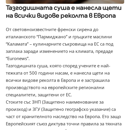
Тазгодишната суша е нанесла щети
на всички видове реколта в Европа
От световноизвестните френски сирена до
италианското “Пармиджано” и гръцките маслини
“Каламата” – кулинарните съкровища на ЕС са под
заплаха заради изменението на климата, предаде
“Euronews”.
Тазгодишната суша, която според учените е най-
тежката от 500 години насам, е нанесла щети на
всички видове реколта в Европа и е застрашила
производството на европейските регионални
специалитети, защитени от ЕС.
Стоките със ЗНП (Защитено наименование за
произход) и ЗГУ (Защитено географско указание) са
част от хранителното наследство на Европа. Ето защо
Европейският съюз диктува точни правила за тяхната