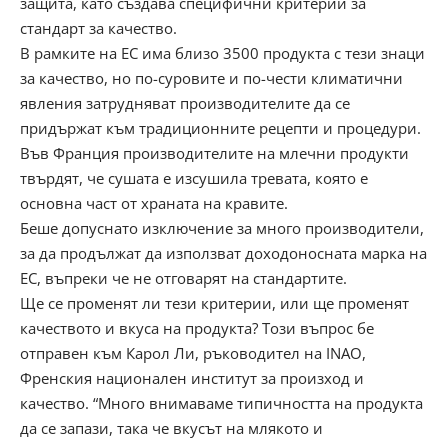
защита, като създава специфични критерии за
стандарт за качество.
В рамките на ЕС има близо 3500 продукта с тези знаци
за качество, но по-суровите и по-чести климатични
явления затрудняват производителите да се
придържат към традиционните рецепти и процедури.
Във Франция производителите на млечни продукти
твърдят, че сушата е изсушила тревата, която е
основна част от храната на кравите.
Беше допуснато изключение за много производители,
за да продължат да използват доходоносната марка на
ЕС, въпреки че не отговарят на стандартите.
Ще се променят ли тези критерии, или ще променят
качеството и вкуса на продукта? Този въпрос бе
отправен към Карол Ли, ръководител на INAO,
Френския национален институт за произход и
качество. “Много внимаваме типичността на продукта
да се запази, така че вкусът на млякото и