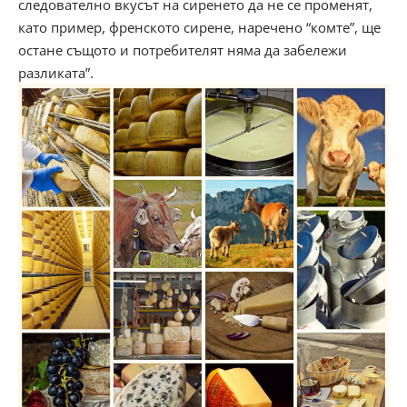
следователно вкусът на сиренето да не се променят,
като пример, френското сирене, наречено “комте”, ще
остане същото и потребителят няма да забележи
разликата”.