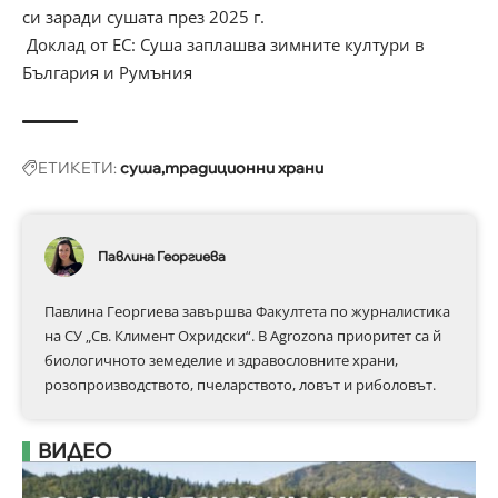
си заради сушата през 2025 г.
Доклад от ЕС: Суша заплашва зимните култури в
България и Румъния
ЕТИКЕТИ:
суша
традиционни храни
Павлина Георгиева
Павлина Георгиева завършва Факултета по журналистика
на СУ „Св. Климент Охридски“. В Аgrozona приоритет са й
биологичното земеделие и здравословните храни,
розопроизводството, пчеларството, ловът и риболовът.
ВИДЕО