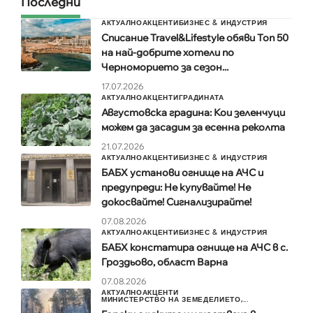
Последни
АКТУАЛНО
АКЦЕНТИ
БИЗНЕС & ИНДУСТРИЯ
Списание Travel&Lifestyle обяви Топ 50
на най-добрите хотели по
Черноморието за сезон...
17.07.2026
АКТУАЛНО
АКЦЕНТИ
ГРАДИНАТА
Августовска градина: Кои зеленчуци
можем да засадим за есенна реколта
21.07.2026
АКТУАЛНО
АКЦЕНТИ
БИЗНЕС & ИНДУСТРИЯ
БАБХ установи огнище на АЧС и
предупреди: Не купувайте! Не
докосвайте! Сигнализирайте!
07.08.2026
АКТУАЛНО
АКЦЕНТИ
БИЗНЕС & ИНДУСТРИЯ
БАБХ констатира огнище на АЧС в с.
Гроздьово, област Варна
07.08.2026
АКТУАЛНО
АКЦЕНТИ
МИНИСТЕРСТВО НА ЗЕМЕДЕЛИЕТО,...