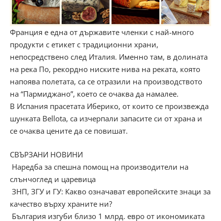
Франция е една от държавите членки с най-много
продукти с етикет с традиционни храни,
непосредствено след Италия. Именно там, в долината
на река По, рекордно ниските нива на реката, която
напоява полетата, са се отразили на производството
на “Пармиджано”, което се очаква да намалее.
В Испания прасетата Иберико, от които се произвежда
шунката Bellota, са изчерпали запасите си от храна и
се очаква цените да се повишат.
СВЪРЗАНИ НОВИНИ
Наредба за спешна помощ на производители на
слънчоглед и царевица
ЗНП, ЗГУ и ГУ: Какво означават европейските знаци за
качество върху храните ни?
България изгуби близо 1 млрд. евро от икономиката