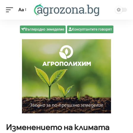
Aa
Въглеродно земеделие
Консултантите говорят
Изменението на климата