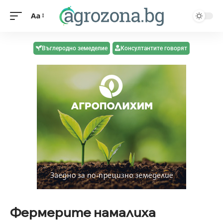
Aa
Въглеродно земеделие
Консултантите говорят
Фермерите намалиха