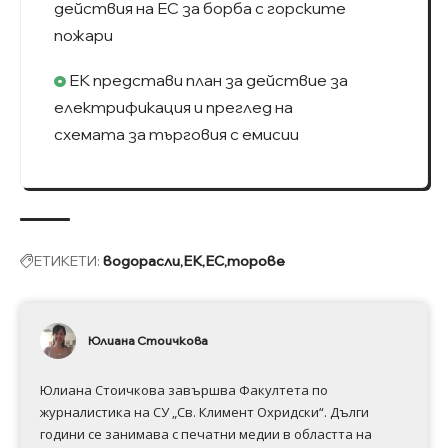
действия на ЕС за борба с горските
пожари
ЕК представи план за действие за
електрификация и преглед на
схемата за търговия с емисии
ЕТИКЕТИ:
водорасли
ЕК
ЕС
торове
Юлиана Стоичкова
Юлиана Стоичкова завършва Факултета по
журналистика на СУ „Св. Климент Охридски“. Дълги
години се занимава с печатни медии в областта на