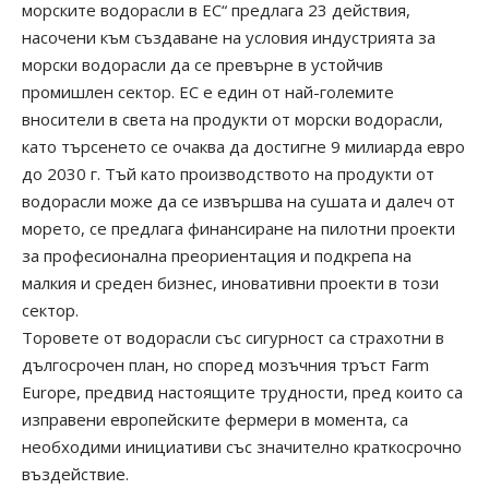
морските водорасли в ЕС“ предлага 23 действия,
насочени към създаване на условия индустрията за
морски водорасли да се превърне в устойчив
промишлен сектор. ЕС е един от най-големите
вносители в света на продукти от морски водорасли,
като търсенето се очаква да достигне 9 милиарда евро
до 2030 г. Тъй като производството на продукти от
водорасли може да се извършва на сушата и далеч от
морето, се предлага финансиране на пилотни проекти
за професионална преориентация и подкрепа на
малкия и среден бизнес, иновативни проекти в този
сектор.
Торовете от водорасли със сигурност са страхотни в
дългосрочен план, но според мозъчния тръст Farm
Europe, предвид настоящите трудности, пред които са
изправени европейските фермери в момента, са
необходими инициативи със значително краткосрочно
въздействие.