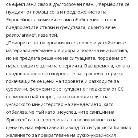
са ефективни само в дългосрочен план. „Фермерите се
нуждаят от помощ сега и предложението на
Европейската комисия е само обобщение на вече
предприетите стъпки и средствата, с които вече
разполагаме“, каза той.
„Приоритетът на органичните торове и устойчивите
материали несъмнено е добра и полезна инициатива,
но не предлага решение на ситуацията, породена от
нарастващите цени на енергията. Във времена, когато
продоволствената сигурност е застрашена от рязко
покачващите се цени на торовете и разходите за
суровини, фермерите се нуждаят от подкрепа от ЕС
възможно най-скоро“, каза ръководителят на
унгарското министерство на земеделието, като
отбеляза, че тъй като „неуспешните санкции на
Брюксел“ са на сърцевината на повишаването на
цените, най-ефективният изход от ситуацията би било
желанието за прекратяване на руско-украинския