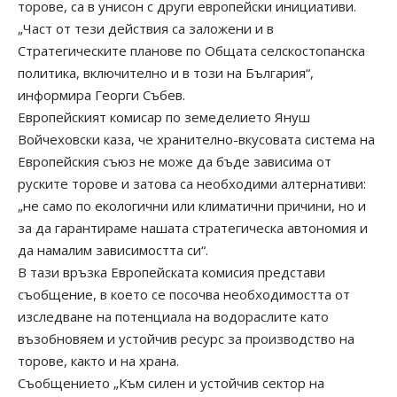
торове, са в унисон с други европейски инициативи.
„Част от тези действия са заложени и в
Стратегическите планове по Общата селскостопанска
политика, включително и в този на България“,
информира Георги Събев.
Европейският комисар по земеделието Януш
Войчеховски каза, че хранително-вкусовата система на
Европейския съюз не може да бъде зависима от
руските торове и затова са необходими алтернативи:
„не само по екологични или климатични причини, но и
за да гарантираме нашата стратегическа автономия и
да намалим зависимостта си“.
В тази връзка Европейската комисия представи
съобщение, в което се посочва необходимостта от
изследване на потенциала на водораслите като
възобновяем и устойчив ресурс за производство на
торове, както и на храна.
Съобщението „Към силен и устойчив сектор на