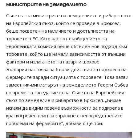
министрите на земеделието
Съветът на министрите на земеделието и рибарството
на Европейския съюз, който се проведе в Брюксел,
беше посветен на наличието и достъпността на
торовете в ЕС. Като част от съобщението на
Европейската комисия беше обсъден нов подход към
торовете, който ще намали зависимостта от външни
фактори и излагането на пазарни шокове.
България настоява за бързи действия за подкрепа на
фермерите заради ситуацията с торовете. Това заяви
заместник-министърът на земеделието Георги Събев
по време на заседанието на Съвета на Европейския
съюз по земеделие и рибарство в Брюксел. „Бихме
искали да видим повече възможности за подкрепа в
краткосрочен план за справяне с непосредствените
проблеми на фермерите“, добави още той.