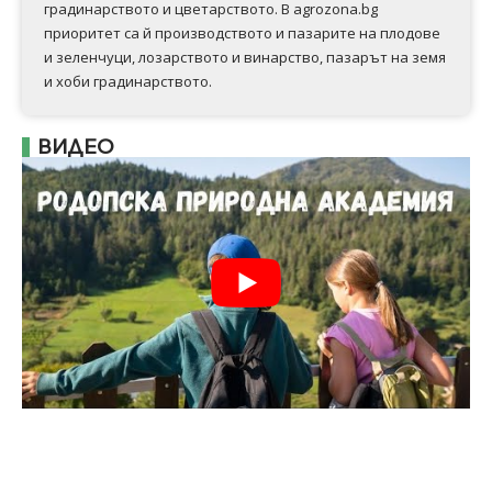
градинарството и цветарството. В agrozona.bg
приоритет са й производството и пазарите на плодове
и зеленчуци, лозарството и винарство, пазарът на земя
и хоби градинарството.
ВИДЕО