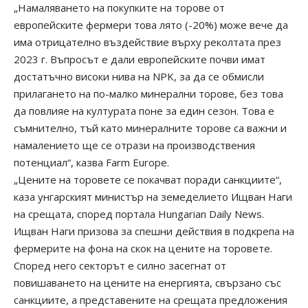
„Намаляването на покупките на торове от
европейските фермери това лято (-20%) може вече да
има отрицателно въздействие върху реколтата през
2023 г. Въпросът е дали европейските почви имат
достатъчно високи нива на NPK, за да се обмисли
прилагането на по-малко минерални торове, без това
да повлияе на културата поне за един сезон. Това е
съмнително, тъй като минералните торове са важни и
намалението ще се отрази на производствения
потенциал“, казва Farm Europe.
„Цените на торовете се покачват поради санкциите“,
каза унгарският министър на земеделието Ищван Наги
на срещата, според портала Hungarian Daily News.
Ищван Наги призова за спешни действия в подкрепа на
фермерите на фона на скок на цените на торовете.
Според него секторът е силно засегнат от
повишаването на цените на енергията, свързано със
санкциите, а представените на срещата предложения