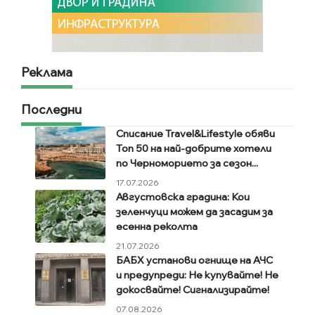
Реклама
Последни
Списание Travel&Lifestyle обяви
Топ 50 на най-добрите хотели
по Черноморието за сезон...
17.07.2026
Августовска градина: Кои
зеленчуци можем да засадим за
есенна реколта
21.07.2026
БАБХ установи огнище на АЧС
и предупреди: Не купувайте! Не
докосвайте! Сигнализирайте!
07.08.2026