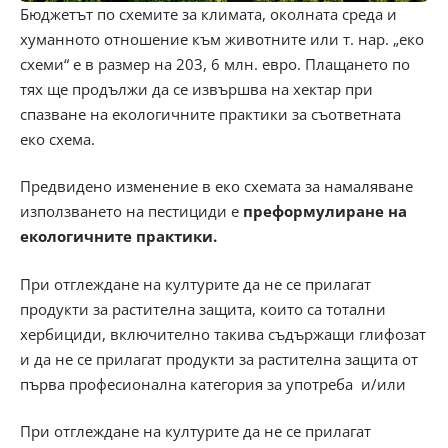
Бюджетът по схемите за климата, околната среда и
хуманното отношение към животните или т. нар. „еко
схеми“ е в размер на 203, 6 млн. евро. Плащането по
тях ще продължи да се извършва на хектар при
спазване на екологичните практики за съответната
еко схема.
Предвидено изменение в еко схемата за намаляване
използването на пестициди е
п
реформулиране на
екологичните
практики.
При отглеждане на културите да не се прилагат
продукти за растителна защита, които са тотални
хербициди, включително такива съдържащи глифозат
и да не се прилагат продукти за растителна защита от
първа професионална категория за употреба и/или
При отглеждане на културите да не се прилагат