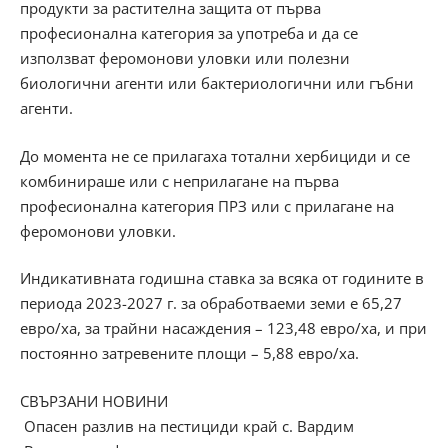
продукти за растителна защита от първа
професионална категория за употреба и да се
използват феромонови уловки или полезни
биологични агенти или бактериологични или гъбни
агенти.
До момента не се прилагаха тотални хербициди и се
комбинираше или с неприлагане на първа
професионална категория ПРЗ или с прилагане на
феромонови уловки.
Индикативната годишна ставка за всяка от годините в
периода 2023-2027 г. за обработваеми земи е 65,27
евро/ха, за трайни насаждения – 123,48 евро/ха, и при
постоянно затревените площи – 5,88 евро/ха.
СВЪРЗАНИ НОВИНИ
Опасен разлив на пестициди край с. Вардим