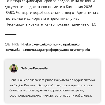
Въвежда се фиксиран срок за подаване на основни
документи по две от еко схемите в Кампания 2026
БАБХ: Четвърти кораб със слънчоглед от Аржентина с
пестициди над нормата е пристигнал у нас
Пестициди в храните: Какво показват данните от ЕС
ЕТИКЕТИ:
еко схеми
еколотични практики
намаляване
пестициди
преформулиране
употреба
Павлина Георгиева
Павлина Георгиева завършва Факултета по журналистика
на СУ „Св. Климент Охридски“. В Аgrozona приоритет са й
биологичното земеделие и здравословните храни,
розопроизводството, пчеларството, ловът и риболовът.