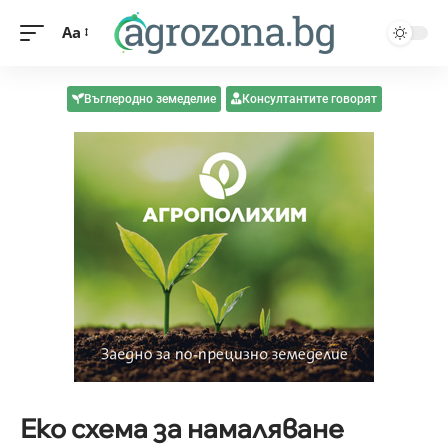
Aa
Въглеродно земеделие
Консултантите говорят
Еко схема за намаляване