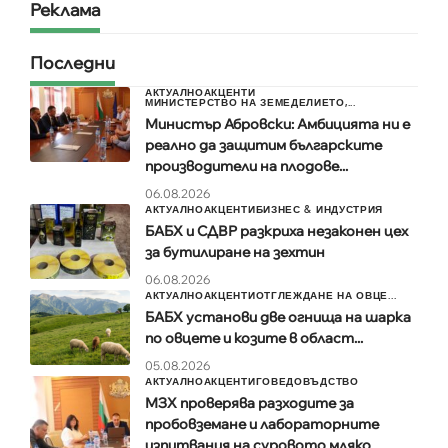
Реклама
Последни
АКТУАЛНО
АКЦЕНТИ
МИНИСТЕРСТВО НА ЗЕМЕДЕЛИЕТО,...
Министър Абровски: Амбицията ни е
реално да защитим българските
производители на плодове...
06.08.2026
АКТУАЛНО
АКЦЕНТИ
БИЗНЕС & ИНДУСТРИЯ
БАБХ и СДВР разкриха незаконен цех
за бутилиране на зехтин
06.08.2026
АКТУАЛНО
АКЦЕНТИ
ОТГЛЕЖДАНЕ НА ОВЦЕ...
БАБХ установи две огнища на шарка
по овцете и козите в област...
05.08.2026
АКТУАЛНО
АКЦЕНТИ
ГОВЕДОВЪДСТВО
МЗХ проверява разходите за
пробовземане и лабораторните
изпитвания на суровото мляко