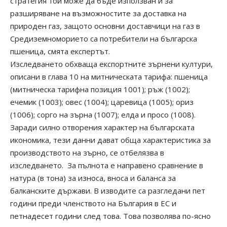
стратегия той може да бъде използван и за
разширяване на възможностите за доставка на
природен газ, защото основни доставчици на газ в
Средиземноморието са потребители на българска
пшеница, смята експертът.
Изследването обхваща експортните зърнени култури,
описани в глава 10 на митническата тарифа: пшеница
(митническа тарифна позиция 1001); ръж (1002);
ечемик (1003); овес (1004); царевица (1005); ориз
(1006); сорго на зърна (1007); елда и просо (1008).
Заради силно отворения характер на българската
икономика, тези данни дават обща характеристика за
производството на зърно, се отбелязва в
изследването. За пълнота е направено сравнение в
натура (в тона) за износа, вноса и баланса за
балканските държави. В изводите са разгледани пет
години преди членството на България в ЕС и
петнадесет години след това. Това позволява по-ясно