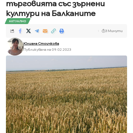
търговията със зърнени
култури на Балканите
АКТУАЛНО
3 Минути
Юлиана Стоичкова
Публикувана на 09.02.2023