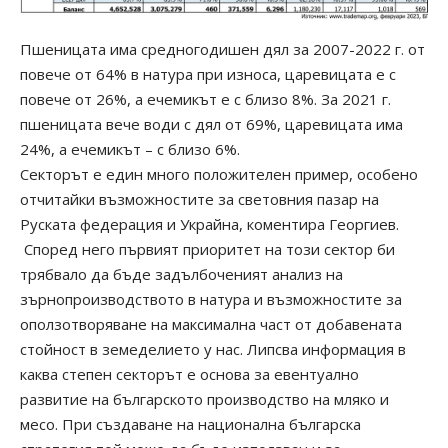
Пшеницата има средногодишен дял за 2007-2022 г. от
повече от 64% в натура при износа, царевицата е с
повече от 26%, а ечемикът е с близо 8%. За 2021 г.
пшеницата вече води с дял от 69%, царевицата има
24%, а ечемикът – с близо 6%.
Секторът е един много положителен пример, особено
отчитайки възможностите за световния пазар на
Руската федерация и Украйна, коментира Георгиев.
Според него първият приоритет на този сектор би
трябвало да бъде задълбоченият анализ на
зърнопроизводството в натура и възможностите за
оползотворяване на максимална част от добавената
стойност в земеделието у нас. Липсва информация в
каква степен секторът е основа за евентуално
развитие на българското производство на мляко и
месо. При създаване на национална българска