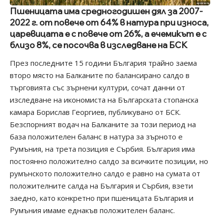
Пшеницата има средногодишен дял за 2007-
2022 г. от повече от 64% в натура при износа,
царевицата е с повече от 26%, а ечемикът е с
близо 8%, се посочва в изследване на БСК
През последните 15 години България трайно заема
второ място на Балканите по балансирано салдо в
търговията със зърнени култури, сочат данни от
изследване на икономиста на Българската стопанска
камара Борислав Георгиев, публикувано от БСК.
Безспорният водач на Балканите за този период на
база положителен баланс в натура за зърното е
Румъния, на трета позиция е Сърбия. България има
постоянно положително салдо за всичките позиции, но
румънското положително салдо е равно на сумата от
положителните салда на България и Сърбия, взети
заедно, като конкретно при пшеницата България и
Румъния имаме еднакъв положителен баланс.