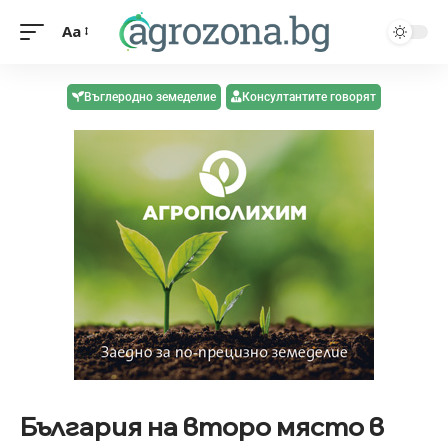
Aa
Въглеродно земеделие
Консултантите говорят
България на второ място в