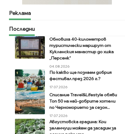
Реклама
Последни
Обновиха 40-километров
туристически маршрут от
Кукленския манастир до хижа
„Персенк“
04.08.2026
По какво ще познаем добрия
фестивал през 2026 г.?
17.07.2026
Списание Travel&Lifestyle обяви
Топ 50 на най-добрите хотели
по Черноморието за сезон...
17.07.2026
Августовска градина: Кои
зеленчуци можем да засадим за