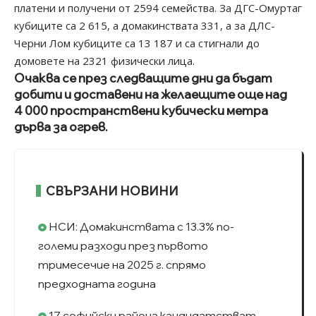
платени и получени от 2594 семейства. За ДГС-Омуртаг
кубиците са 2 615, а домакинствата 331, а за ДЛС-
Черни Лом кубиците са 13 187 и са стигнали до
домовете на 2321 физически лица.
Очаква се през следващите дни да бъдат
добити и доставени на желаещите още над
4 000 пространствени кубически метра
дърва за огрев.
СВЪРЗАНИ НОВИНИ
НСИ: Домакинствата с 13.3% по-
големи разходи през първото
тримесечие на 2025 г. спрямо
предходната година
17 софийски района кандидатстват