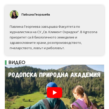
Павлина Георгиева
Павлина Георгиева завършва Факултета по
журналистика на СУ „Св. Климент Охридски“. В Аgrozona
приоритет са й биологичното земеделие и
здравословните храни, розопроизводството,
пчеларството, ловът и риболовът.
ВИДЕО