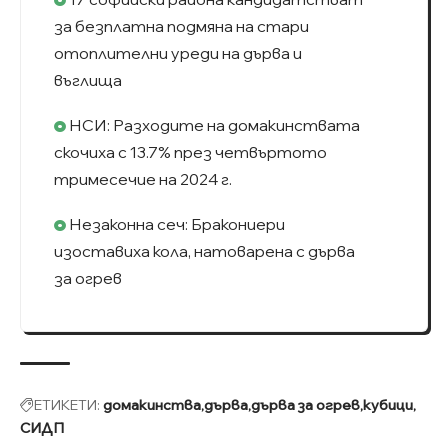
за безплатна подмяна на стари
отоплителни уреди на дърва и
въглища
НСИ: Разходите на домакинствата
скочиха с 13.7% през четвъртото
тримесечие на 2024 г.
Незаконна сеч: Бракониери
изоставиха кола, натоварена с дърва
за огрев
ЕТИКЕТИ:
домакинства
дърва
дърва за огрев
кубици
СИДП