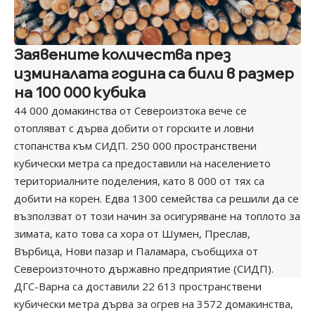
Заявените количества през
изминалата година са били в размер
на 100 000 кубика
44 000 домакинства от Североизтока вече се
отопляват с дърва добити от горските и ловни
стопанства към СИДП. 250 000 пространствени
кубически метра са предоставили на населението
териториалните поделения, като 8 000 от тях са
добити на корен. Едва 1300 семейства са решили да се
възползват от този начин за осигуряване на топлото за
зимата, като това са хора от Шумен, Преслав,
Върбица, Нови пазар и Паламара, съобщиха от
Североизточното държавно предприятие (СИДП).
ДГС-Варна са доставили 22 613 пространствени
кубически метра дърва за огрев на 3572 домакинства,