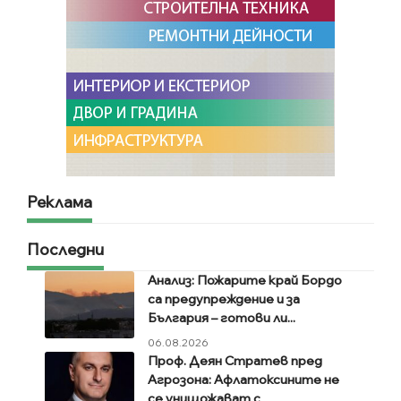
Реклама
Последни
Анализ: Пожарите край Бордо
са предупреждение и за
България – готови ли...
06.08.2026
Проф. Деян Стратев пред
Агрозона: Афлатоксините не
се унищожават с