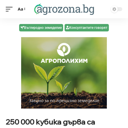
Aa
Въглеродно земеделие
Консултантите говорят
250 000 кубика дърва са