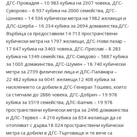
ДГС-Провадия – 10 983 кубика на 2307 човека, ДГС-
Суворово – 6 937 кубика на 2000 семейства, ДГС-
Цонево – 14 536 кубически метра на 1982 желаещи и
ДЛС-Шерба – 16 234 кубика за 2694 домакинства.ДГС-
Върбица са предоставили 14 713 пространствени
кубически метра на 1797 желаещи, ДГС-Нови пазар –
17 647 кубика на 3463 човека, ДГС-Преслав – 8 283
кубика на 1349 семейства, ДГС-Смядово – 5887 кубика
за 1003 домакинства, ДГС-Шумен – 18 740 кубически
метра за 2739 физически лица и ДЛС-Паламара –
22 482 кубика за 6041 желаещи.12 408 кубика за
населението са добили в ДГС-Генерал Тошево, които
са стигнали до 2886 човека, ДГС-Добрич – 19 978
кубика за 3519 семейства, ДЛС-Балчик – 19 978
пространствени кубически метра за 2496 домакинства
и ДЛС-Тервел – 4 216 кубика за 854 желаещи да се
отопляват с дърва.18 024 пространствени кубически
метра са добили в ДГС-Търговище и те вече са