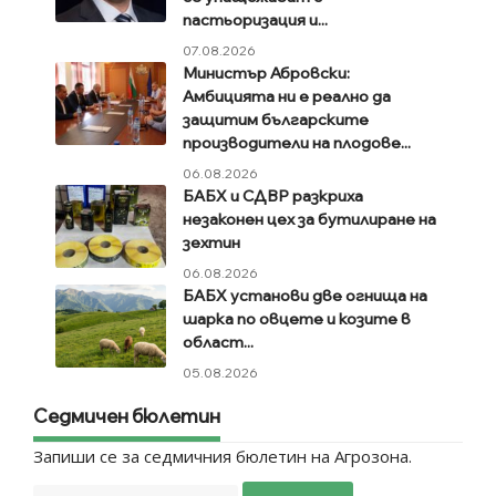
пастьоризация и...
07.08.2026
Министър Абровски:
Амбицията ни е реално да
защитим българските
производители на плодове...
06.08.2026
БАБХ и СДВР разкриха
незаконен цех за бутилиране на
зехтин
06.08.2026
БАБХ установи две огнища на
шарка по овцете и козите в
област...
05.08.2026
Седмичен бюлетин
Запиши се за седмичния бюлетин на Агрозона.