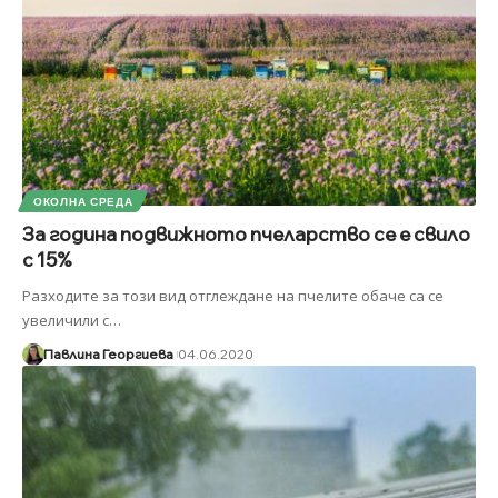
ОКОЛНА СРЕДА
За година подвижното пчеларство се е свило
с 15%
Разходите за този вид отглеждане на пчелите обаче са се
увеличили с
…
Павлина Георгиева
04.06.2020