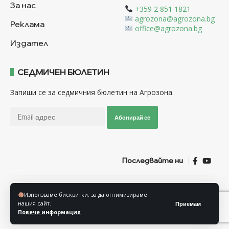
За нас
+359 2 851 1821
agrozona@agrozona.bg
Реклама
office@agrozona.bg
Издател
СЕДМИЧЕН БЮЛЕТИН
Запиши се за седмичния бюлетин на Агрозона.
Абонирай се
Последвайте ни
Общи условия
Политика за използване на “Бисквитки”
Използваме бисквитки, за да оптимизираме
Политика за защита на личните данни
нашия сайт.
Приемам
Повече информация
© Агрозона © 2011-2025 Всички права запазени