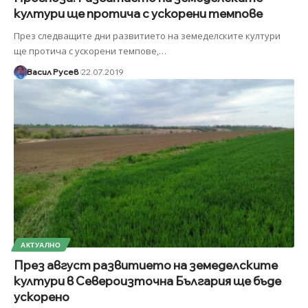
култури ще протича с ускорени темпове
През следващите дни развитието на земеделските култури
ще протича с ускорени темпове,
…
Васил Русев
22.07.2019
АКТУАЛНО
През август развитието на земеделските
култури в Североизточна България ще бъде
ускорено