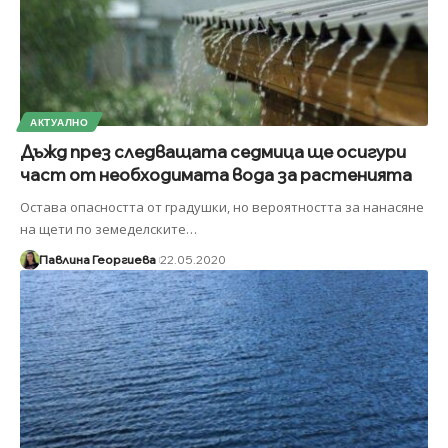
АКТУАЛНО
Дъжд през следващата седмица ще осигури
част от необходимата вода за растенията
Остава опасността от градушки, но вероятността за нанасяне
на щети по земеделските
…
Павлина Георгиева
22.05.2020