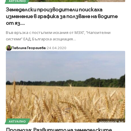
АКТУАЛНО
Земеделски производители поискаха
изменение в графика за ползване на водите
от яз....
Във връзка с постъпили искания от МЗХГ, “Напоителни
системи” ЕАД, Българска асоциация
…
Павлина Георгиева
24.04.2020
АКТУАЛНО
Прогноза: Развитието на земеделските