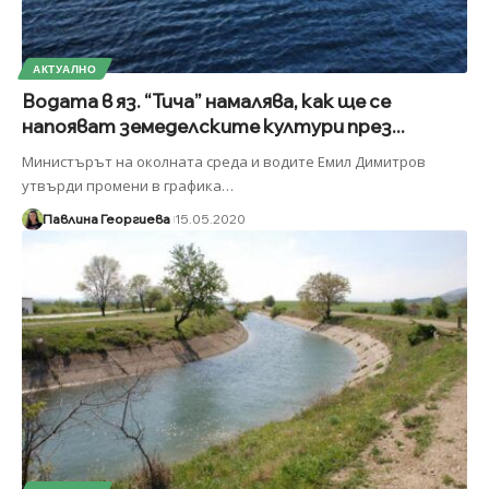
АКТУАЛНО
Водата в яз. “Тича” намалява, как ще се
напояват земеделските култури през...
Министърът на околната среда и водите Емил Димитров
утвърди промени в графика
…
Павлина Георгиева
15.05.2020