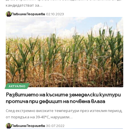
кандидатстват за
…
Павлина Георгиева
02.10.2023
АКТУАЛНО
Развитието на късните земеделски култури
протича при дефицит на почвена влага
След екстремно високите температури през изтеклия период,
от порядъка на 39-40°С, нарушили
…
Павлина Георгиева
30.07.2022