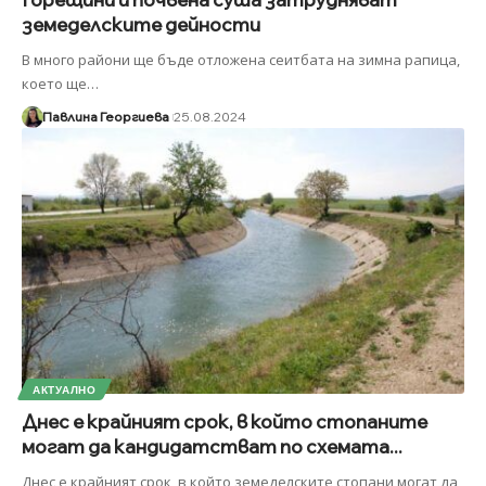
земеделските дейности
В много райони ще бъде отложена сеитбата на зимна рапица,
което ще
…
Павлина Георгиева
25.08.2024
АКТУАЛНО
Днес е крайният срок, в който стопаните
могат да кандидатстват по схемата...
Днес е крайният срок, в който земеделските стопани могат да