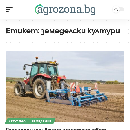
Етикет:
земеделски култури
АКТУАЛНО
ЗЕМЕДЕЛИЕ
Горещини и почвена суша затрудняват