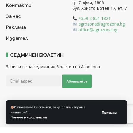
гр. София, 1606
Контакти
бул. Христо Ботев 17, ет. 7
За нас
+359 2 851 1821
agrozona@agrozona.bg
Реклама
office@agrozona.bg
Издател
СЕДМИЧЕН БЮЛЕТИН
Запиши се за седмичния бюлетин на Агрозона.
Абонирай се
Последвайте ни
Използваме бисквитки, за да оптимизираме
нашия сайт.
Приемам
Повече информация
Общи условия
Политика за използване на “Бисквитки”
Политика за защита на личните данни