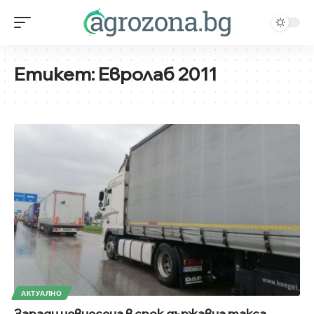
Етикет:
Евролаб 2011
АКТУАЛНО
Заради невнесена в срок държавна такса