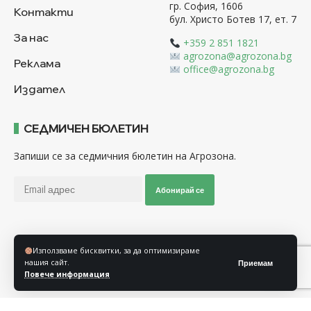
гр. София, 1606
Контакти
бул. Христо Ботев 17, ет. 7
За нас
+359 2 851 1821
agrozona@agrozona.bg
Реклама
office@agrozona.bg
Издател
СЕДМИЧЕН БЮЛЕТИН
Запиши се за седмичния бюлетин на Агрозона.
Абонирай се
Последвайте ни
Използваме бисквитки, за да оптимизираме
нашия сайт.
Приемам
Повече информация
Общи условия
Политика за използване на “Бисквитки”
Политика за защита на личните данни