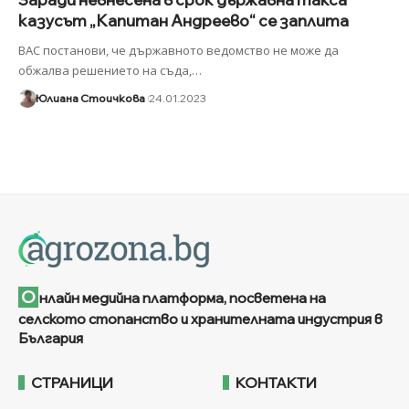
казусът „Капитан Андреево“ се заплита
ВАС постанови, че държавното ведомство не може да
обжалва решението на съда,
…
Юлиана Стоичкова
24.01.2023
О
нлайн медийна платформа, посветена на
селското стопанство и хранителната индустрия в
България
СТРАНИЦИ
КОНТАКТИ