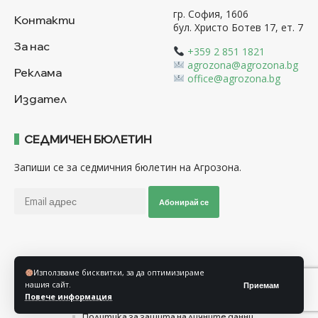
гр. София, 1606
Контакти
бул. Христо Ботев 17, ет. 7
За нас
+359 2 851 1821
agrozona@agrozona.bg
Реклама
office@agrozona.bg
Издател
СЕДМИЧЕН БЮЛЕТИН
Запиши се за седмичния бюлетин на Агрозона.
Абонирай се
Последвайте ни
Използваме бисквитки, за да оптимизираме
нашия сайт.
Приемам
Повече информация
Общи условия
Политика за използване на “Бисквитки”
Политика за защита на личните данни