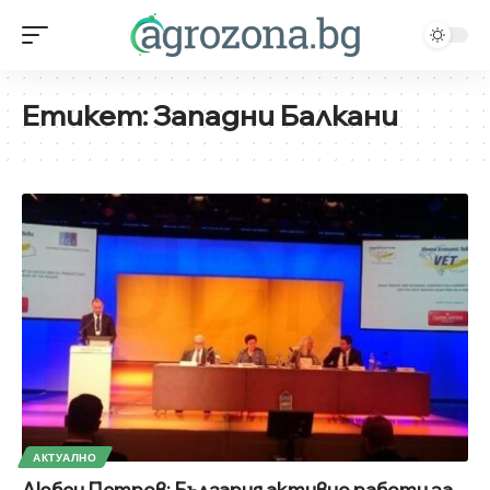
Етикет:
Западни Балкани
АКТУАЛНО
Любен Петров: България активно работи за