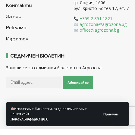
гр. София, 1606
Контакти
бул. Христо Ботев 17, ет. 7
За нас
+359 2 851 1821
agrozona@agrozona.bg
Реклама
office@agrozona.bg
Издател
СЕДМИЧЕН БЮЛЕТИН
Запиши се за седмичния бюлетин на Агрозона.
Абонирай се
Последвайте ни
Използваме бисквитки, за да оптимизираме
нашия сайт.
Приемам
Повече информация
Общи условия
Политика за използване на “Бисквитки”
Политика за защита на личните данни