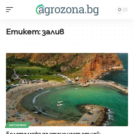
Етикет:
залив
АКТУАЛНО
Болата може да стане част от най-