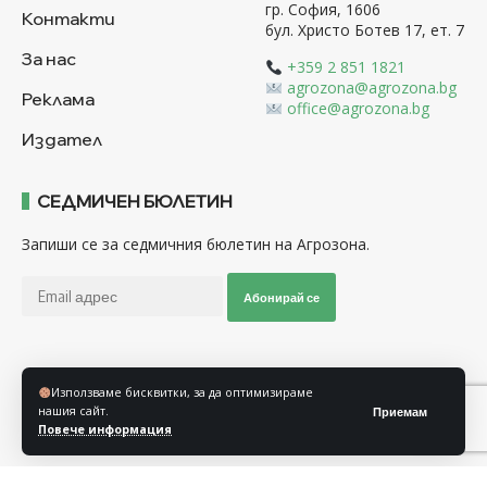
гр. София, 1606
Контакти
бул. Христо Ботев 17, ет. 7
За нас
+359 2 851 1821
agrozona@agrozona.bg
Реклама
office@agrozona.bg
Издател
СЕДМИЧЕН БЮЛЕТИН
Запиши се за седмичния бюлетин на Агрозона.
Абонирай се
Последвайте ни
Използваме бисквитки, за да оптимизираме
нашия сайт.
Приемам
Повече информация
Общи условия
Политика за използване на “Бисквитки”
Политика за защита на личните данни