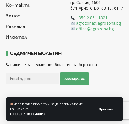
гр. София, 1606
Контакти
бул. Христо Ботев 17, ет. 7
За нас
+359 2 851 1821
agrozona@agrozona.bg
Реклама
office@agrozona.bg
Издател
СЕДМИЧЕН БЮЛЕТИН
Запиши се за седмичния бюлетин на Агрозона.
Абонирай се
Последвайте ни
Използваме бисквитки, за да оптимизираме
нашия сайт.
Приемам
Повече информация
Общи условия
Политика за използване на “Бисквитки”
Политика за защита на личните данни