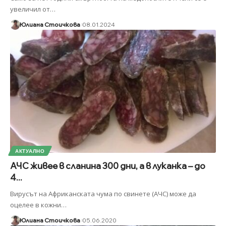
увеличил от
…
Юлиана Стоичкова
08.01.2024
АКТУАЛНО
АЧС живее в сланина 300 дни, а в луканка – до
4...
Вирусът на Африканската чума по свинете (АЧС) може да
оцелее в кожни
…
Юлиана Стоичкова
05.06.2020