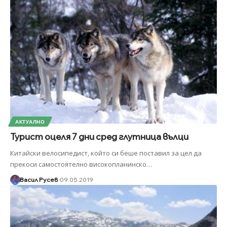
АКТУАЛНО
Турист оцеля 7 дни сред глутница вълци
Китайски велосипедист, който си беше поставил за цел да
прекоси самостоятелно високопланинско
…
Васил Русев
09.05.2019