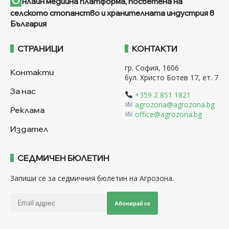
О
нлайн медийна платформа, посветена на
селското стопанство и хранителната индустрия в
България
СТРАНИЦИ
КОНТАКТИ
гр. София, 1606
Контакти
бул. Христо Ботев 17, ет. 7
За нас
+359 2 851 1821
agrozona@agrozona.bg
Реклама
office@agrozona.bg
Издател
СЕДМИЧЕН БЮЛЕТИН
Запиши се за седмичния бюлетин на Агрозона.
Абонирай се