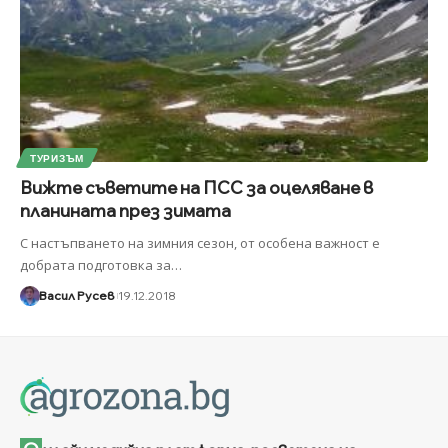
ТУРИЗЪМ
Вижте съветите на ПСС за оцеляване в
планината през зимата
С настъпването на зимния сезон, от особена важност е
добрата подготовка за
…
Васил Русев
19.12.2018