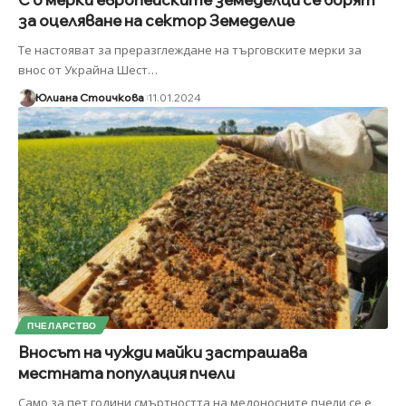
за оцеляване на сектор Земеделие
Те настояват за преразглеждане на търговските мерки за
внос от Украйна Шест
…
Юлиана Стоичкова
11.01.2024
ПЧЕЛАРСТВО
Вносът на чужди майки застрашава
местната популация пчели
Само за пет години смъртността на медоносните пчели се е