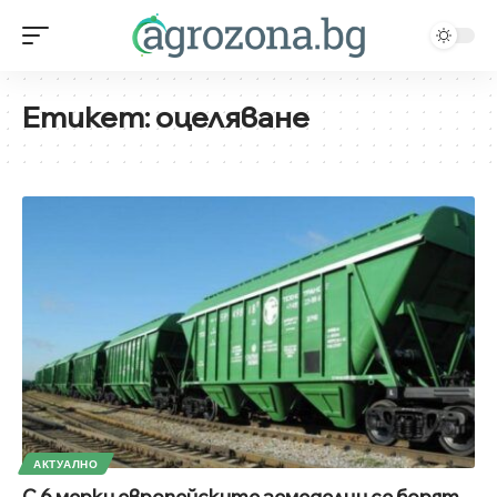
Етикет:
оцеляване
АКТУАЛНО
С 6 мерки европейските земеделци се борят