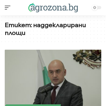
Етикет:
наддекларирани
площи