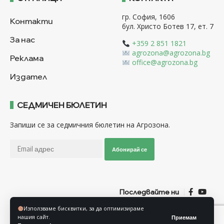
гр. София, 1606
Контакти
бул. Христо Ботев 17, ет. 7
За нас
+359 2 851 1821
agrozona@agrozona.bg
Реклама
office@agrozona.bg
Издател
СЕДМИЧЕН БЮЛЕТИН
Запиши се за седмичния бюлетин на Агрозона.
Абонирай се
Последвайте ни
Използваме бисквитки, за да оптимизираме
нашия сайт.
Приемам
Общи условия
Политика за използване на “Бисквитки”