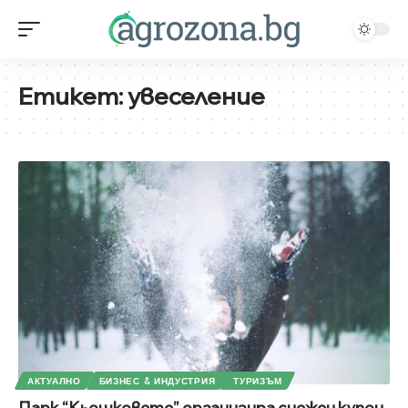
Етикет:
увеселение
АКТУАЛНО
БИЗНЕС & ИНДУСТРИЯ
ТУРИЗЪМ
Парк “Кьошковете” организира снежен купон