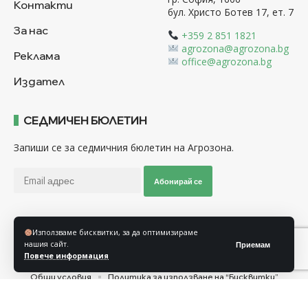
Контакти
бул. Христо Ботев 17, ет. 7
За нас
+359 2 851 1821
agrozona@agrozona.bg
Реклама
office@agrozona.bg
Издател
СЕДМИЧЕН БЮЛЕТИН
Запиши се за седмичния бюлетин на Агрозона.
Абонирай се
Използваме бисквитки, за да оптимизираме
Последвайте ни
нашия сайт.
Приемам
Повече информация
Общи условия
Политика за използване на “Бисквитки”
Политика за защита на личните данни