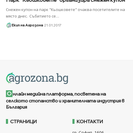
Снежен купон на парк "Кьошковете" очаква посетителите на
място днес. Събитието се
…
Екип на Агрозона
21.01.2017
О
нлайн медийна платформа, посветена на
селското стопанство и хранителната индустрия в
България
СТРАНИЦИ
КОНТАКТИ
гр. София, 1606