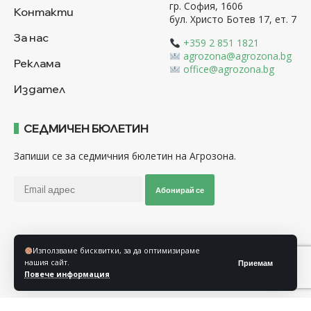
гр. София, 1606
Контакти
бул. Христо Ботев 17, ет. 7
За нас
+359 2 851 1821
agrozona@agrozona.bg
Реклама
office@agrozona.bg
Издател
СЕДМИЧЕН БЮЛЕТИН
Запиши се за седмичния бюлетин на Агрозона.
Абонирай се
Последвайте ни
Използваме бисквитки, за да оптимизираме
нашия сайт.
Приемам
Повече информация
Общи условия
Политика за използване на “Бисквитки”
Политика за защита на личните данни