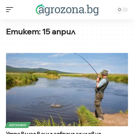
Етикет:
15 април
АКТУАЛНО
Утре влиза в сила забрана за улов на