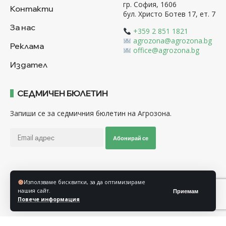
гр. София, 1606
Контакти
бул. Христо Ботев 17, ет. 7
За нас
+359 2 851 1821
agrozona@agrozona.bg
Реклама
office@agrozona.bg
Издател
СЕДМИЧЕН БЮЛЕТИН
Запиши се за седмичния бюлетин на Агрозона.
Абонирай се
Последвайте ни
Използваме бисквитки, за да оптимизираме
нашия сайт.
Приемам
Повече информация
Общи условия
Политика за използване на “Бисквитки”
Политика за защита на личните данни