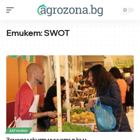
Етикет:
SWOT
АКТУАЛНО
Земеделският министър към