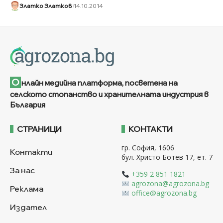
Златко Златков
14.10.2014
О
нлайн медийна платформа, посветена на
селското стопанство и хранителната индустрия в
България
СТРАНИЦИ
КОНТАКТИ
гр. София, 1606
Контакти
бул. Христо Ботев 17, ет. 7
За нас
+359 2 851 1821
agrozona@agrozona.bg
Реклама
office@agrozona.bg
Издател