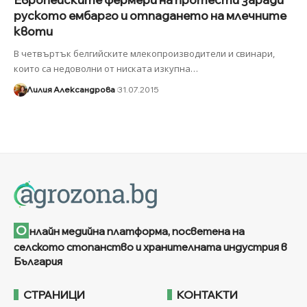
руското ембарго и отпадането на млечните
квоти
В четвъртък белгийските млекопроизводители и свинари,
които са недоволни от ниската изкупна
…
Лилия Александрова
31.07.2015
О
нлайн медийна платформа, посветена на
селското стопанство и хранителната индустрия в
България
СТРАНИЦИ
КОНТАКТИ