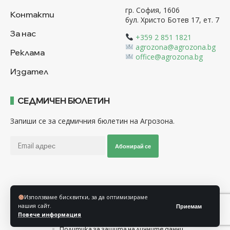
гр. София, 1606
Контакти
бул. Христо Ботев 17, ет. 7
За нас
+359 2 851 1821
agrozona@agrozona.bg
Реклама
office@agrozona.bg
Издател
СЕДМИЧЕН БЮЛЕТИН
Запиши се за седмичния бюлетин на Агрозона.
Абонирай се
Последвайте ни
Използваме бисквитки, за да оптимизираме
нашия сайт.
Приемам
Повече информация
Общи условия
Политика за използване на “Бисквитки”
Политика за защита на личните данни