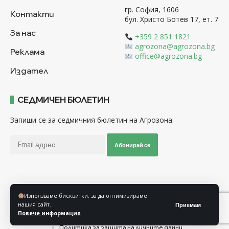
гр. София, 1606
Контакти
бул. Христо Ботев 17, ет. 7
За нас
+359 2 851 1821
agrozona@agrozona.bg
Реклама
office@agrozona.bg
Издател
СЕДМИЧЕН БЮЛЕТИН
Запиши се за седмичния бюлетин на Агрозона.
Абонирай се
Последвайте ни
Използваме бисквитки, за да оптимизираме
нашия сайт.
Приемам
Повече информация
Общи условия
Политика за използване на “Бисквитки”
Политика за защита на личните данни