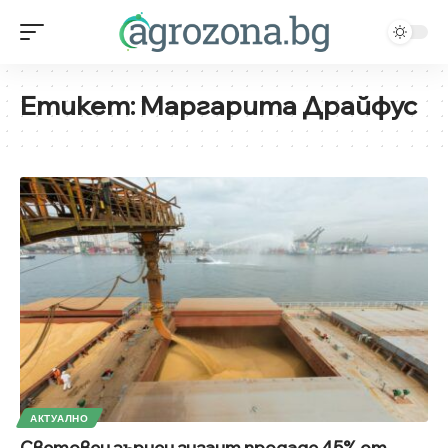
Етикет:
Маргарита Драйфус
АКТУАЛНО
Световен зърнен гигант продаде 45% от