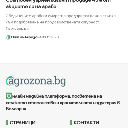
акциите си на араби
Обединените арабски емирства предприеха важна стъпка
към подобряване на продоволствената сигурност.
Търговецът
…
Екип на Агрозона
13.11.2020
О
нлайн медийна платформа, посветена на
селското стопанство и хранителната индустрия в
България
СТРАНИЦИ
КОНТАКТИ